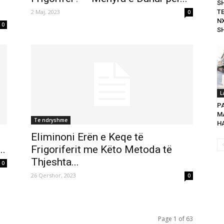
S
2 Maj, 2023
T
0
N
0
SH
L
P
MA
Te ndryshme
HA
Eliminoni Erën e Keqe të
..
Frigoriferit me Këto Metoda të
Thjeshta...
0
26 Qershor, 2023
0
Page 1 of 63