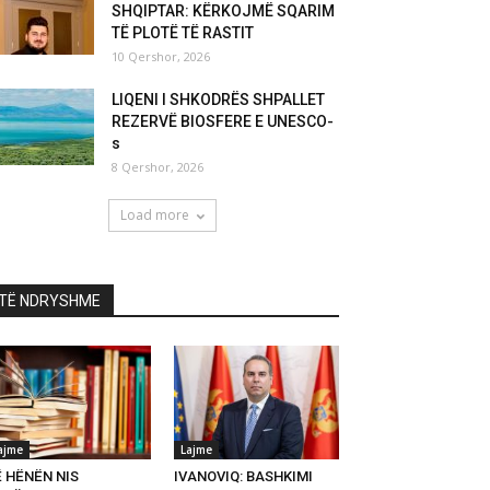
SHQIPTAR: KËRKOJMË SQARIM
TË PLOTË TË RASTIT
10 Qershor, 2026
LIQENI I SHKODRËS SHPALLET
REZERVË BIOSFERE E UNESCO-
s
8 Qershor, 2026
Load more
TË NDRYSHME
ajme
Lajme
Ë HËNËN NIS
IVANOVIQ: BASHKIMI