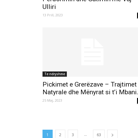
Ulliri
13 Prill, 2023
Te ndryshme
Pickimet e Grerëzave – Trajtimet
Natyrale dhe Mënyrat si t’i Mbani.
25 Maj, 2023
...
1
2
3
63