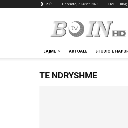
C
23
E premte, 7 Gusht, 2026
LIVE
Blog
Tv
Boin
LAJME
AKTUALE
STUDIO E HAPU
TE NDRYSHME