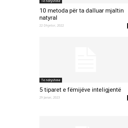
Te ndryshme
10 metoda për ta dalluar mjaltin
natyral
22 Dhjetor, 2022
Te ndryshme
5 tiparet e fëmijëve inteligjentë
29 Janar, 2023