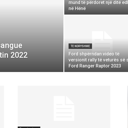
mund të përdoret një ditë e
në Hënë
osangue
TE NDRYSHME
itin 2022
Ford shpërndan video të
versionit rally të veturës së 
Ford Ranger Raptor 2023