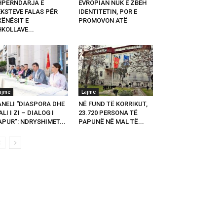
HPËRNDARJA E
EVROPIAN NUK E ZBEH
EKSTEVE FALAS PËR
IDENTITETIN, POR E
XËNËSIT E
PROMOVON ATË
KOLLAVE...
ajme
Lajme
ANELI “DIASPORA DHE
NË FUND TË KORRIKUT,
LI I ZI – DIALOG I
23.720 PERSONA TË
PUR”: NDRYSHIMET...
PAPUNË NË MAL TË...