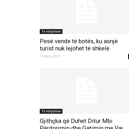
Te ndryshme
Pesë vende të botës, ku asnjë
turist nuk lejohet të shkelë
12 Mars, 2023
Te ndryshme
Gjithçka që Duhet Ditur Mbi
Përdorimin dhe Gatimin me Vaj