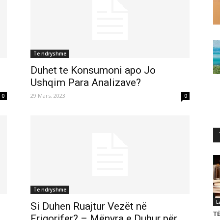
Te ndryshme
Duhet te Konsumoni apo Jo
Ushqim Para Analizave?
29 Mars, 2023
0
0
Te ndryshme
L
Si Duhen Ruajtur Vezët në
T
Frigorifer? – Mënyra e Duhur për...