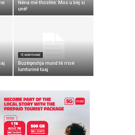
dhe
Nëna më thoshte: Mos u bëj si
unë!
TE NDRYSHME
saj
​Buzëqeshja mund të rrisë
lumturinë tuaj