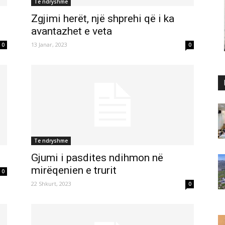
Te ndryshme
Zgjimi herët, një shprehi që i ka
avantazhet e veta
13 Janar, 2023
0
0
Te ndryshme
Gjumi i pasdites ndihmon në
mirëqenien e trurit
0
22 Shkurt, 2023
0