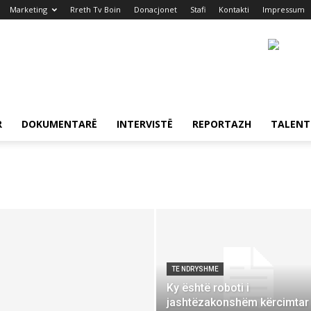
Marketing
Rreth Tv Boin
Donacjonet
Stafi
Kontakti
Impressum
R
DOKUMENTARË
INTERVISTË
REPORTAZH
TALENT
TE NDRYSHME
Ky është roboti i
jashtëzakonshëm kërcimtar