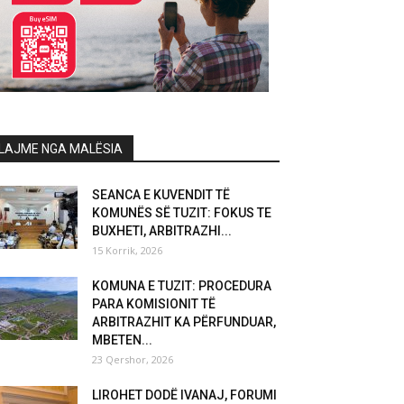
LAJME NGA MALËSIA
SEANCA E KUVENDIT TË
KOMUNËS SË TUZIT: FOKUS TE
BUXHETI, ARBITRAZHI...
15 Korrik, 2026
KOMUNA E TUZIT: PROCEDURA
PARA KOMISIONIT TË
ARBITRAZHIT KA PËRFUNDUAR,
MBETEN...
23 Qershor, 2026
LIROHET DODË IVANAJ, FORUMI