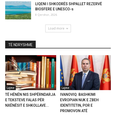
LIQENI I SHKODRËS SHPALLET REZERVË
BIOSFERE E UNESCO-s
8 Qershor, 2026
Load more
TË NDRYSHME
Lajme
Lajme
TË HËNËN NIS SHPËRNDARJA
IVANOVIQ: BASHKIMI
E TEKSTEVE FALAS PËR
EVROPIAN NUK E ZBEH
NXËNËSIT E SHKOLLAVE...
IDENTITETIN, POR E
PROMOVON ATË