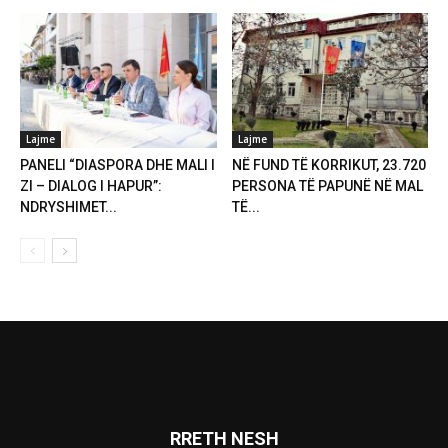
Lajme
Lajme
PANELI “DIASPORA DHE MALI I
NË FUND TË KORRIKUT, 23.720
ZI – DIALOG I HAPUR”:
PERSONA TË PAPUNË NË MAL
NDRYSHIMET...
TË...
RRETH NESH