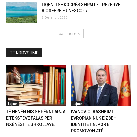
LIQENI I SHKODRËS SHPALLET REZERVË
BIOSFERE E UNESCO-s
8 Qershor, 2026
Load more
TË NDRYSHME
Lajme
Lajme
TË HËNËN NIS SHPËRNDARJA
IVANOVIQ: BASHKIMI
E TEKSTEVE FALAS PËR
EVROPIAN NUK E ZBEH
NXËNËSIT E SHKOLLAVE...
IDENTITETIN, POR E
PROMOVON ATË