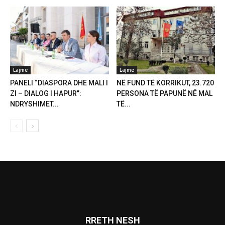
Lajme
Lajme
PANELI “DIASPORA DHE MALI I
NË FUND TË KORRIKUT, 23.720
ZI – DIALOG I HAPUR”:
PERSONA TË PAPUNË NË MAL
NDRYSHIMET...
TË...
RRETH NESH