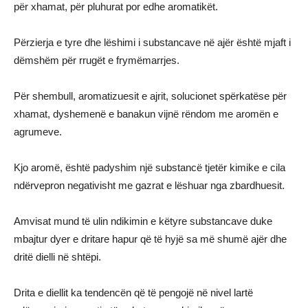
për xhamat, për pluhurat por edhe aromatikët.
Përzierja e tyre dhe lëshimi i substancave në ajër është mjaft i
dëmshëm për rrugët e frymëmarrjes.
Për shembull, aromatizuesit e ajrit, solucionet spërkatëse për
xhamat, dyshemenë e banakun vijnë rëndom me aromën e
agrumeve.
Kjo aromë, është padyshim një substancë tjetër kimike e cila
ndërvepron negativisht me gazrat e lëshuar nga zbardhuesit.
Amvisat mund të ulin ndikimin e këtyre substancave duke
mbajtur dyer e dritare hapur që të hyjë sa më shumë ajër dhe
dritë dielli në shtëpi.
Drita e diellit ka tendencën që të pengojë në nivel lartë