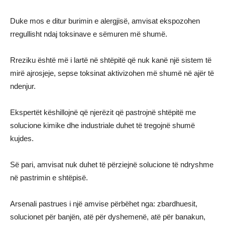
Duke mos e ditur burimin e alergjisë, amvisat ekspozohen
rregullisht ndaj toksinave e sëmuren më shumë.
Rreziku është më i lartë në shtëpitë që nuk kanë një sistem të
mirë ajrosjeje, sepse toksinat aktivizohen më shumë në ajër të
ndenjur.
Ekspertët këshillojnë që njerëzit që pastrojnë shtëpitë me
solucione kimike dhe industriale duhet të tregojnë shumë
kujdes.
Së pari, amvisat nuk duhet të përziejnë solucione të ndryshme
në pastrimin e shtëpisë.
Arsenali pastrues i një amvise përbëhet nga: zbardhuesit,
solucionet për banjën, atë për dyshemenë, atë për banakun,