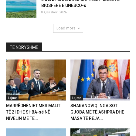
BIOSFERE E UNESCO-s
8 Qershor, 2026
Load more
TË NDRYSHME
Lajme
Lajme
MARRËDHËNIET MES MALIT
SHARANOVIQ: NGA SOT
TË ZI DHE SHBA-së NË
GJOBA MË TË ASHPRA DHE
NIVELIN MË TË...
MASA TË REJA...