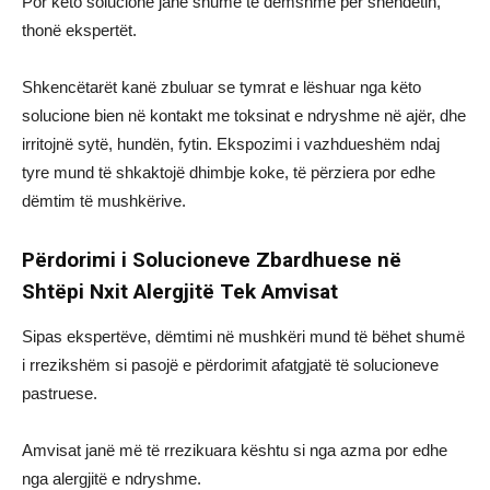
Por këto solucione janë shumë të dëmshme për shëndetin,
thonë ekspertët.
Shkencëtarët kanë zbuluar se tymrat e lëshuar nga këto
solucione bien në kontakt me toksinat e ndryshme në ajër, dhe
irritojnë sytë, hundën, fytin. Ekspozimi i vazhdueshëm ndaj
tyre mund të shkaktojë dhimbje koke, të përziera por edhe
dëmtim të mushkërive.
Përdorimi i Solucioneve Zbardhuese në
Shtëpi Nxit Alergjit
ë Tek Amvisat
Sipas ekspertëve, dëmtimi në mushkëri mund të bëhet shumë
i rrezikshëm si pasojë e përdorimit afatgjatë të solucioneve
pastruese.
Amvisat janë më të rrezikuara kështu si nga azma por edhe
nga alergjitë e ndryshme.