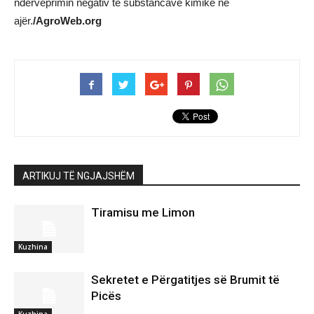
ndërveprimin negativ të substancave kimike në
ajër.
/AgroWeb.org
ARTIKUJ TË NGJAJSHËM
Tiramisu me Limon
Kuzhina
Sekretet e Përgatitjes së Brumit të
Picës
Kuzhina