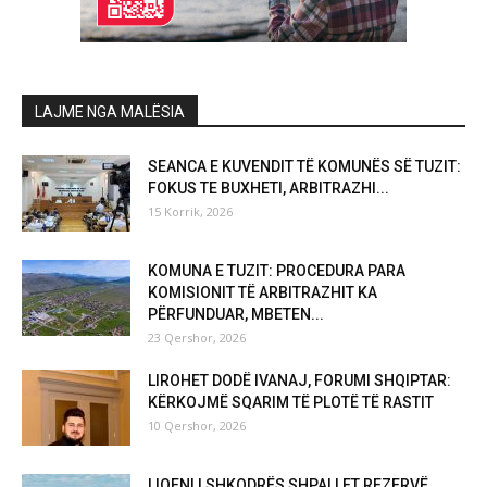
LAJME NGA MALËSIA
SEANCA E KUVENDIT TË KOMUNËS SË TUZIT:
FOKUS TE BUXHETI, ARBITRAZHI...
15 Korrik, 2026
KOMUNA E TUZIT: PROCEDURA PARA
KOMISIONIT TË ARBITRAZHIT KA
PËRFUNDUAR, MBETEN...
23 Qershor, 2026
LIROHET DODË IVANAJ, FORUMI SHQIPTAR:
KËRKOJMË SQARIM TË PLOTË TË RASTIT
10 Qershor, 2026
LIQENI I SHKODRËS SHPALLET REZERVË