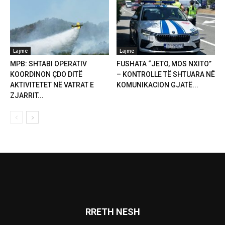
Lajme
Lajme
MPB: SHTABI OPERATIV
FUSHATA “JETO, MOS NXITO”
KOORDINON ÇDO DITË
– KONTROLLE TË SHTUARA NË
AKTIVITETET NË VATRAT E
KOMUNIKACION GJATË...
ZJARRIT...
RRETH NESH