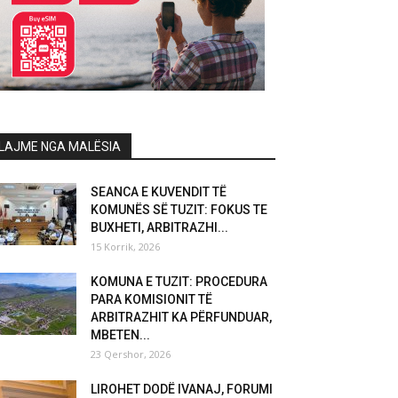
LAJME NGA MALËSIA
SEANCA E KUVENDIT TË
KOMUNËS SË TUZIT: FOKUS TE
BUXHETI, ARBITRAZHI...
15 Korrik, 2026
KOMUNA E TUZIT: PROCEDURA
PARA KOMISIONIT TË
ARBITRAZHIT KA PËRFUNDUAR,
MBETEN...
23 Qershor, 2026
LIROHET DODË IVANAJ, FORUMI