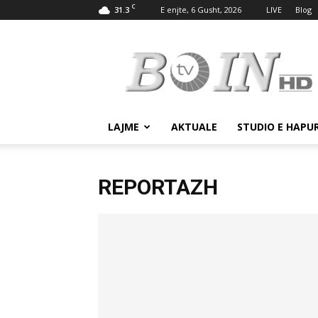
C
31.3
E enjte, 6 Gusht, 2026
LIVE
Blog
Tv
Boin
LAJME
AKTUALE
STUDIO E HAPU
REPORTAZH