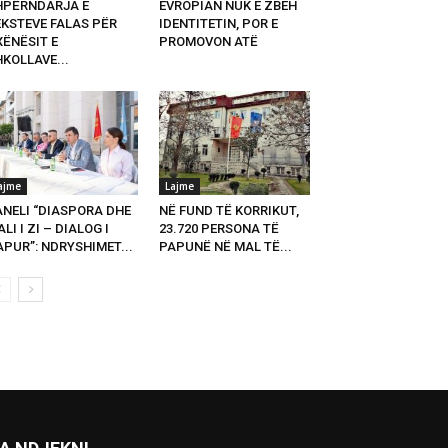
HPËRNDARJA E
EVROPIAN NUK E ZBEH
EKSTEVE FALAS PËR
IDENTITETIN, POR E
XËNËSIT E
PROMOVON ATË
KOLLAVE...
ajme
Lajme
ANELI “DIASPORA DHE
NË FUND TË KORRIKUT,
LI I ZI – DIALOG I
23.720 PERSONA TË
PUR”: NDRYSHIMET...
PAPUNË NË MAL TË...