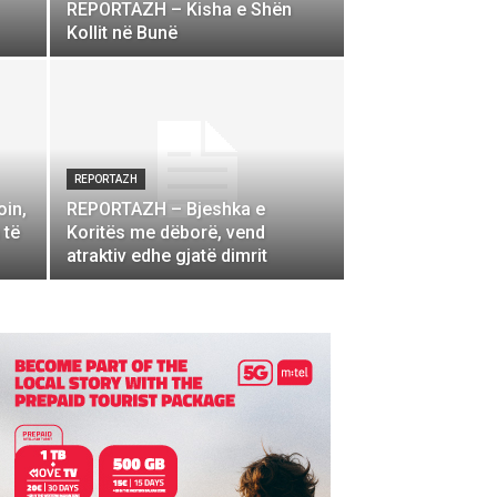
REPORTAZH – Kisha e Shën
Kollit në Bunë
REPORTAZH
in,
REPORTAZH – Bjeshka e
 të
Koritës me dëborë, vend
atraktiv edhe gjatë dimrit