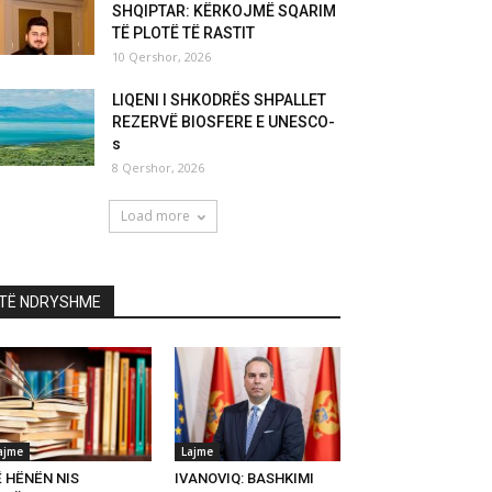
SHQIPTAR: KËRKOJMË SQARIM
TË PLOTË TË RASTIT
10 Qershor, 2026
LIQENI I SHKODRËS SHPALLET
REZERVË BIOSFERE E UNESCO-
s
8 Qershor, 2026
Load more
TË NDRYSHME
ajme
Lajme
Ë HËNËN NIS
IVANOVIQ: BASHKIMI