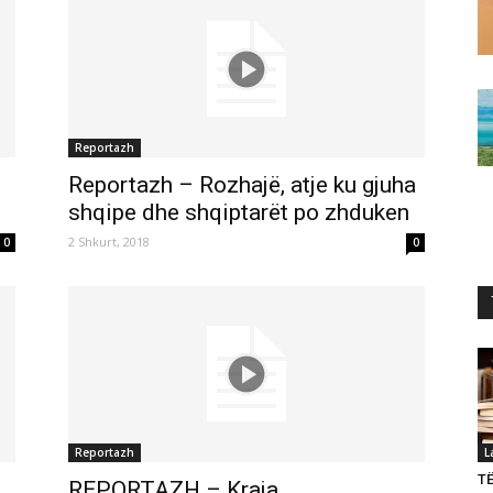
Reportazh
Reportazh – Rozhajë, atje ku gjuha
shqipe dhe shqiptarët po zhduken
2 Shkurt, 2018
0
0
Reportazh
L
T
REPORTAZH – Kraja