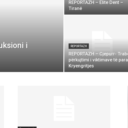
REPORTAZH – Elite Dent –
Tiranë
ksioni i
REPORTAZH
REPORTAZH – Cjepurr- Trabo
përkujtimi i viktimave të para
Kryengritjes