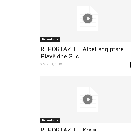
Reportazh
REPORTAZH – Alpet shqiptare
Plavë dhe Guci
2 Shkurt, 2018
Reportazh
REPORTAZH – Kraja