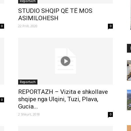
Reportazh
STUDIO SHQIP QË TË MOS
ASIMILOHESH
22 Prill, 2020
0
0
Reportazh
REPORTAZH – Vizita e shkollave
shqipe nga Ulqini, Tuzi, Plava,
0
Gucia...
2 Shkurt, 2018
0