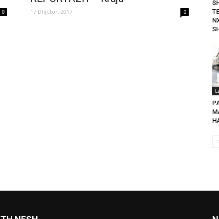
S
17 Dhjetor, 2017
T
0
0
N
SH
L
P
MA
HA