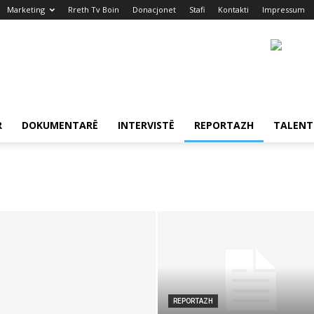
Marketing
Rreth Tv Boin
Donacjonet
Stafi
Kontakti
Impressum
R
DOKUMENTARË
INTERVISTË
REPORTAZH
TALENT
REPORTAZH