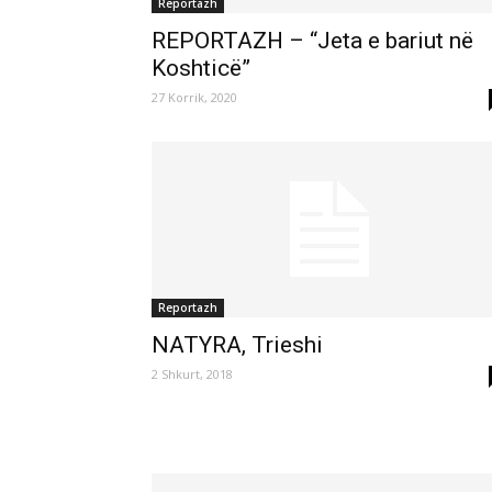
Reportazh
REPORTAZH – “Jeta e bariut në
Koshticë”
27 Korrik, 2020
Reportazh
NATYRA, Trieshi
2 Shkurt, 2018