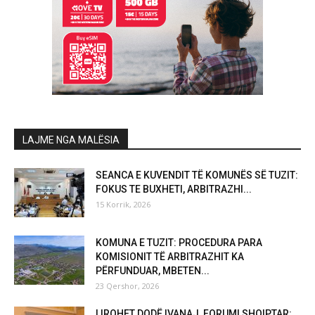
LAJME NGA MALËSIA
SEANCA E KUVENDIT TË KOMUNËS SË TUZIT:
FOKUS TE BUXHETI, ARBITRAZHI...
15 Korrik, 2026
KOMUNA E TUZIT: PROCEDURA PARA
KOMISIONIT TË ARBITRAZHIT KA
PËRFUNDUAR, MBETEN...
23 Qershor, 2026
LIROHET DODË IVANAJ, FORUMI SHQIPTAR: