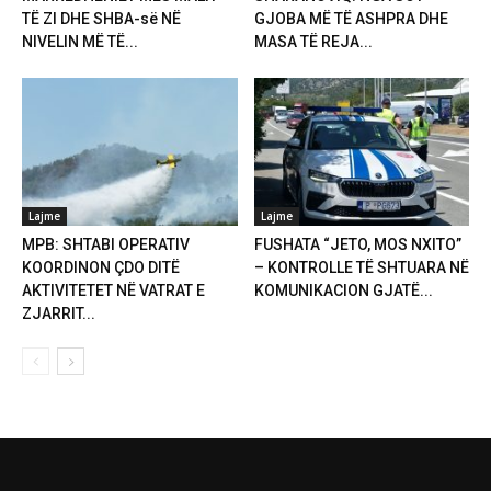
TË ZI DHE SHBA-së NË
GJOBA MË TË ASHPRA DHE
NIVELIN MË TË...
MASA TË REJA...
Lajme
Lajme
MPB: SHTABI OPERATIV
FUSHATA “JETO, MOS NXITO”
KOORDINON ÇDO DITË
– KONTROLLE TË SHTUARA NË
AKTIVITETET NË VATRAT E
KOMUNIKACION GJATË...
ZJARRIT...