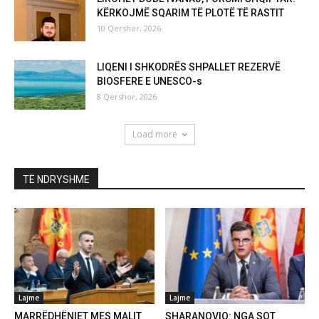
KËRKOJMË SQARIM TË PLOTË TË RASTIT
10 Qershor, 2026
LIQENI I SHKODRËS SHPALLET REZERVË
BIOSFERE E UNESCO-s
8 Qershor, 2026
Load more
TË NDRYSHME
Lajme
Lajme
MARRËDHËNIET MES MALIT
SHARANOVIQ: NGA SOT