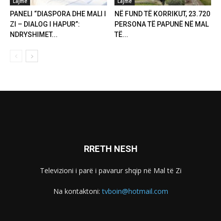
Lajme
Lajme
PANELI “DIASPORA DHE MALI I
NË FUND TË KORRIKUT, 23.720
ZI – DIALOG I HAPUR”:
PERSONA TË PAPUNË NË MAL
NDRYSHIMET...
TË...
RRETH NESH
Televizioni i parë i pavarur shqip në Mal të Zi
Na kontaktoni:
tvboin@hotmail.com