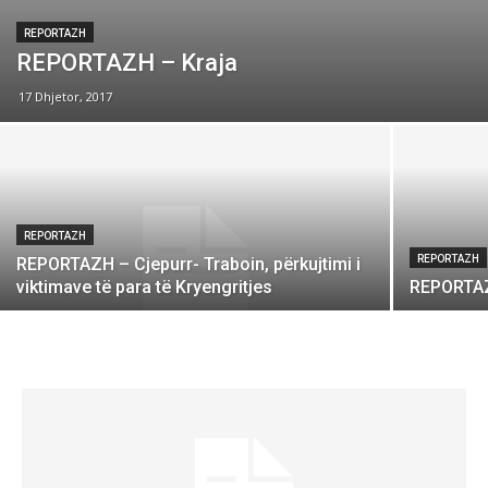
REPORTAZH
REPORTAZH – Kraja
17 Dhjetor, 2017
REPORTAZH
REPORTAZH
REPORTAZH – Cjepurr- Traboin, përkujtimi i
viktimave të para të Kryengritjes
REPORTAZH