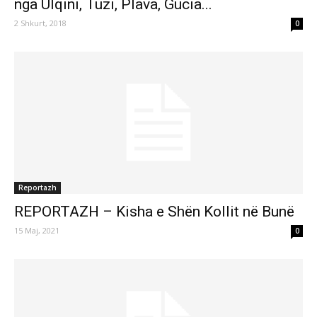
nga Ulqini, Tuzi, Plava, Gucia...
2 Shkurt, 2018
0
Reportazh
REPORTAZH – Kisha e Shën Kollit në Bunë
15 Maj, 2021
0