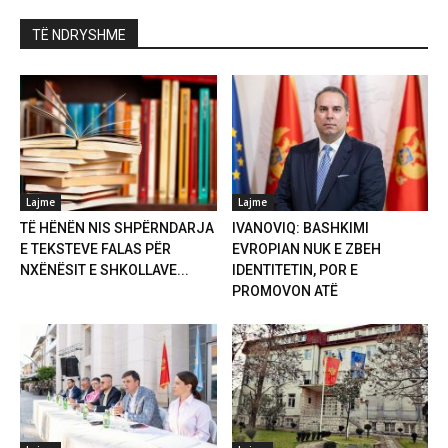
TË NDRYSHME
Lajme
Lajme
TË HËNËN NIS SHPËRNDARJA
IVANOVIQ: BASHKIMI
E TEKSTEVE FALAS PËR
EVROPIAN NUK E ZBEH
NXËNËSIT E SHKOLLAVE...
IDENTITETIN, POR E
PROMOVON ATË