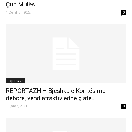
Çun Mulës
1 Qershor, 2022
0
Reportazh
REPORTAZH – Bjeshka e Koritës me
dëborë, vend atraktiv edhe gjatë...
19 Janar, 2021
0