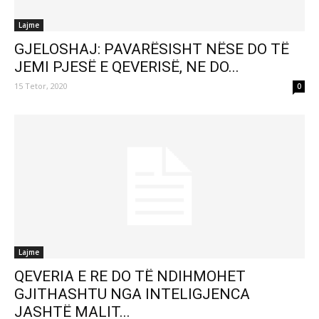
Lajme
GJELOSHAJ: PAVARËSISHT NËSE DO TË
JEMI PJESË E QEVERISË, NE DO...
15 Tetor, 2020
0
Lajme
QEVERIA E RE DO TË NDIHMOHET
GJITHASHTU NGA INTELIGJENCA
JASHTË MALIT...