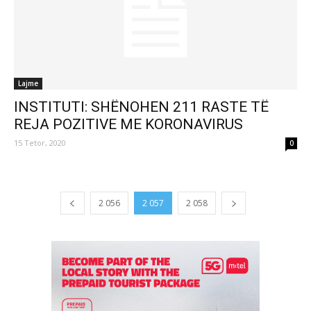
Lajme
INSTITUTI: SHËNOHEN 211 RASTE TË
REJA POZITIVE ME KORONAVIRUS
15 Tetor, 2020
0
2 056
2 057
2 058