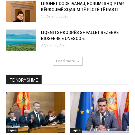
LIROHET DODË IVANAJ, FORUMI SHQIPTAR:
KËRKOJMË SQARIM TË PLOTË TË RASTIT
10 Qershor, 2026
LIQENI I SHKODRËS SHPALLET REZERVË
BIOSFERE E UNESCO-s
8 Qershor, 2026
Load more
TË NDRYSHME
Lajme
Lajme