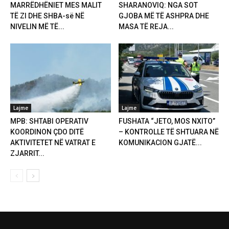
MARRËDHËNIET MES MALIT
SHARANOVIQ: NGA SOT
TË ZI DHE SHBA-së NË
GJOBA MË TË ASHPRA DHE
NIVELIN MË TË...
MASA TË REJA...
Lajme
Lajme
MPB: SHTABI OPERATIV
FUSHATA “JETO, MOS NXITO”
KOORDINON ÇDO DITË
– KONTROLLE TË SHTUARA NË
AKTIVITETET NË VATRAT E
KOMUNIKACION GJATË...
ZJARRIT...