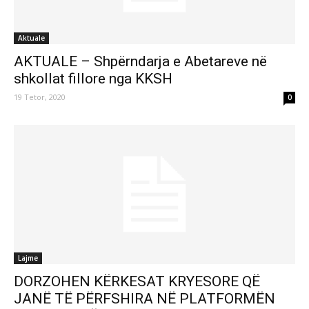
Aktuale
AKTUALE – Shpërndarja e Abetareve në
shkollat fillore nga KKSH
19 Tetor, 2020
0
Lajme
DORZOHEN KËRKESAT KRYESORE QË
JANË TË PËRFSHIRA NË PLATFORMËN