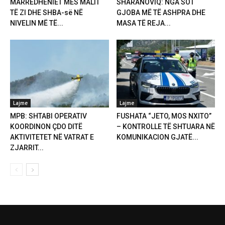
MARRËDHËNIET MES MALIT
SHARANOVIQ: NGA SOT
TË ZI DHE SHBA-së NË
GJOBA MË TË ASHPRA DHE
NIVELIN MË TË...
MASA TË REJA...
Lajme
Lajme
MPB: SHTABI OPERATIV
FUSHATA “JETO, MOS NXITO”
KOORDINON ÇDO DITË
– KONTROLLE TË SHTUARA NË
AKTIVITETET NË VATRAT E
KOMUNIKACION GJATË...
ZJARRIT...