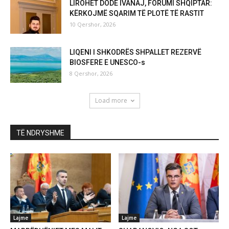
LIROHET DODË IVANAJ, FORUMI SHQIPTAR:
KËRKOJMË SQARIM TË PLOTË TË RASTIT
10 Qershor, 2026
LIQENI I SHKODRËS SHPALLET REZERVË
BIOSFERE E UNESCO-s
8 Qershor, 2026
Load more
TË NDRYSHME
Lajme
Lajme