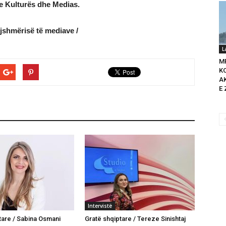
e Kulturës dhe Medias.
ojshmërisë të mediave /
L
M
K
A
E 
Intervistë
tare / Sabina Osmani
Gratë shqiptare / Tereze Sinishtaj