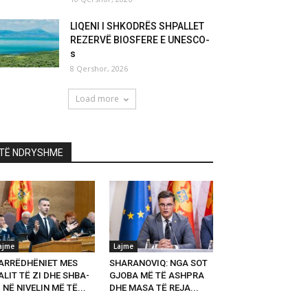
LIQENI I SHKODRËS SHPALLET
REZERVË BIOSFERE E UNESCO-
s
8 Qershor, 2026
Load more
TË NDRYSHME
ajme
Lajme
ARRËDHËNIET MES
SHARANOVIQ: NGA SOT
LIT TË ZI DHE SHBA-
GJOBA MË TË ASHPRA
 NË NIVELIN MË TË...
DHE MASA TË REJA...