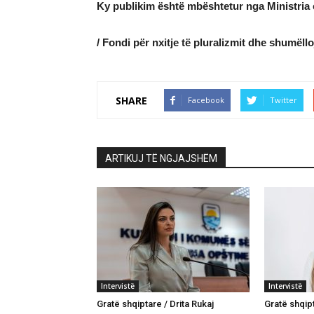
Ky publikim është mbështetur nga Ministria 
/ Fondi për nxitje të pluralizmit dhe shumëll
SHARE
Facebook
Twitter
ARTIKUJ TË NGJAJSHËM
Intervistë
Intervistë
Gratë shqiptare / Drita Rukaj
Gratë shqip