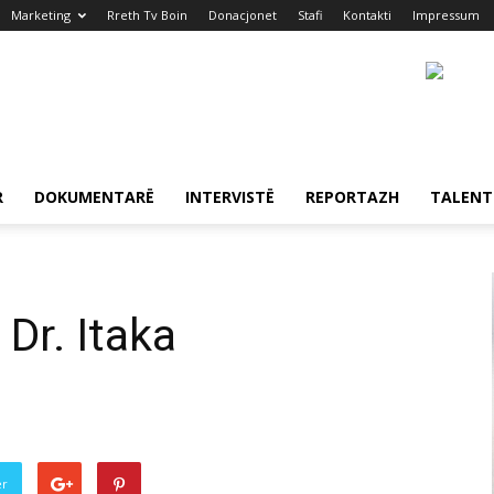
Marketing
Rreth Tv Boin
Donacjonet
Stafi
Kontakti
Impressum
R
DOKUMENTARË
INTERVISTË
REPORTAZH
TALENT
 Dr. Itaka
er