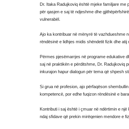
Dr. Itaka Radujkoviq është mjeke familjare me 
për qasjen e saj të ndjeshme dhe gjithëpërfshir
vulnerabël.
Ajo ka kontribuar në mënyrë të vazhdueshme në
rëndësinë e lidhjes midis shëndetit fizik dhe ati
Përmes pjesëmarrjes në programe edukative dh
saj në praktikën e përditshme, Dr. Radujkoviq 
inkurajon hapur dialogun për tema që shpesh st
Si grua në profesion, ajo përfaqëson shembullin
kompetencë, por edhe fuqizon rëndësinë e baraz
Kontributi i saj është i çmuar në ndërtimin e n
ndaj sfidave që prekin mirëqenien mendore e fizi