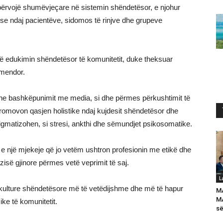
përvojë shumëvjeçare në sistemin shëndetësor, e njohur
ëse ndaj pacientëve, sidomos të rinjve dhe grupeve
 edukimin shëndetësor të komunitetit, duke theksuar
j mendor.
e bashkëpunimit me media, si dhe përmes përkushtimit të
promovon qasjen holistike ndaj kujdesit shëndetësor dhe
igmatizohen, si stresi, ankthi dhe sëmundjet psikosomatike.
 e një mjekeje që jo vetëm ushtron profesionin me etikë dhe
isë gjinore përmes vetë veprimit të saj.
L
jë kulture shëndetësore më të vetëdijshme dhe më të hapur
M
MA
ke të komunitetit.
së