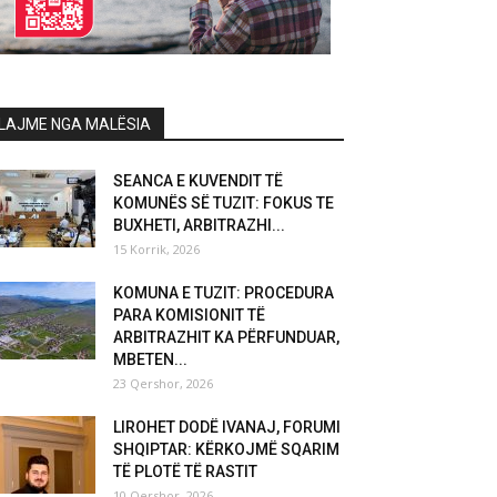
LAJME NGA MALËSIA
SEANCA E KUVENDIT TË
KOMUNËS SË TUZIT: FOKUS TE
BUXHETI, ARBITRAZHI...
15 Korrik, 2026
KOMUNA E TUZIT: PROCEDURA
PARA KOMISIONIT TË
ARBITRAZHIT KA PËRFUNDUAR,
MBETEN...
23 Qershor, 2026
LIROHET DODË IVANAJ, FORUMI
SHQIPTAR: KËRKOJMË SQARIM
TË PLOTË TË RASTIT
10 Qershor, 2026