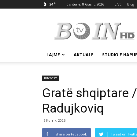
C
24
E shtunë, 8 Gusht, 2026
LIVE
Blog
Tv
Boin
LAJME
AKTUALE
STUDIO E HAPU
Intervistë
Gratë shqiptare /
Radujkoviq
6 Korrik, 2026
Share on Facebook
Tweet on Twitt