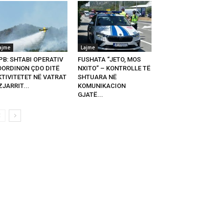
ajme
Lajme
PB: SHTABI OPERATIV
FUSHATA “JETO, MOS
OORDINON ÇDO DITË
NXITO” – KONTROLLE TË
KTIVITETET NË VATRAT
SHTUARA NË
ZJARRIT...
KOMUNIKACION
GJATË...