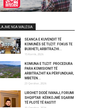
LAJME NGA MALËSIA
SEANCA E KUVENDIT TË
KOMUNËS SË TUZIT: FOKUS TE
BUXHETI, ARBITRAZHI...
15 Korrik, 2026
KOMUNA E TUZIT: PROCEDURA
PARA KOMISIONIT TË
ARBITRAZHIT KA PËRFUNDUAR,
MBETEN...
23 Qershor, 2026
LIROHET DODË IVANAJ, FORUMI
SHQIPTAR: KËRKOJMË SQARIM
TË PLOTË TË RASTIT
10 Qershor, 2026