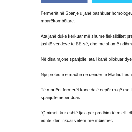
Fermerët në Spanjë u janë bashkuar homologëve 
mbarëkombëtare.
Ata janë duke kërkuar më shumë fleksibilitet pr
jashtë vendeve të BE-së, dhe më shumë ndihmë
Në disa rajone spanjolle, ata i kanë bllokuar dye
Një protestë e madhe në qendër të Madridit është
Të martën, fermerët kanë dalë nëpër rrugë me t
spanjollë nëpër duar.
“Çmimet, kur është fjala për prodhim të miellit d
është identifikuar vetëm me mbiemër.