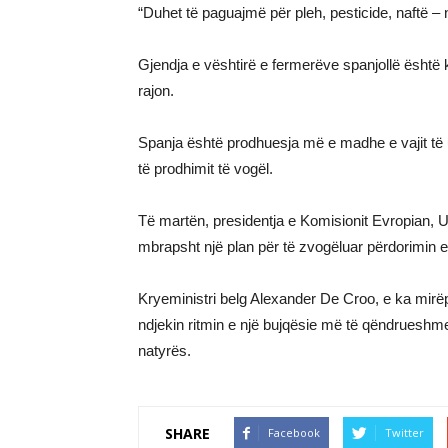
“Duhet të paguajmë për pleh, pesticide, naftë –
Gjendja e vështirë e fermerëve spanjollë është
rajon.
Spanja është prodhuesja më e madhe e vajit të u
të prodhimit të vogël.
Të martën, presidentja e Komisionit Evropian, U
mbrapsht një plan për të zvogëluar përdorimin e
Kryeministri belg Alexander De Croo, e ka mirëp
ndjekin ritmin e një bujqësie më të qëndrueshm
natyrës.
SHARE
Facebook
Twitter