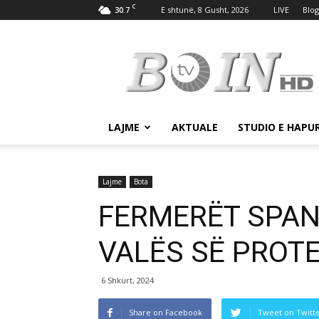
C
30.7
E shtunë, 8 Gusht, 2026
LIVE
Blog
Tv
Boin
LAJME
AKTUALE
STUDIO E HAPU
Lajme
Bota
FERMERËT SPAN
VALËS SË PROT
6 Shkurt, 2024
Share on Facebook
Tweet on Twitt