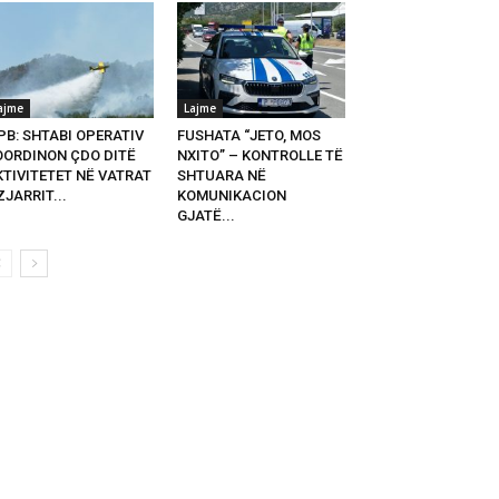
ajme
Lajme
PB: SHTABI OPERATIV
FUSHATA “JETO, MOS
OORDINON ÇDO DITË
NXITO” – KONTROLLE TË
KTIVITETET NË VATRAT
SHTUARA NË
ZJARRIT...
KOMUNIKACION
GJATË...