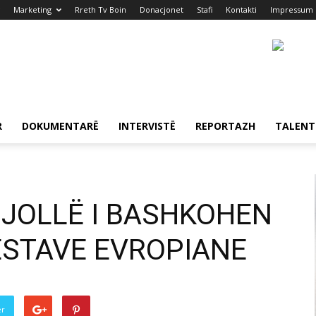
Marketing
Rreth Tv Boin
Donacjonet
Stafi
Kontakti
Impressum
R
DOKUMENTARË
INTERVISTË
REPORTAZH
TALENT
JOLLË I BASHKOHEN
ESTAVE EVROPIANE
er