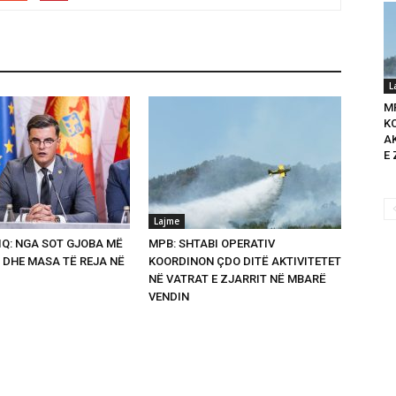
L
M
K
A
E 
Lajme
Q: NGA SOT GJOBA MË
MPB: SHTABI OPERATIV
 DHE MASA TË REJA NË
KOORDINON ÇDO DITË AKTIVITETET
NË VATRAT E ZJARRIT NË MBARË
VENDIN