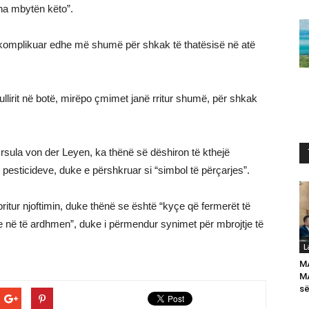
 na mbytën këto”.
 komplikuar edhe më shumë për shkak të thatësisë në atë
llirit në botë, mirëpo çmimet janë rritur shumë, për shkak
rsula von der Leyen, ka thënë së dëshiron të kthejë
 pesticideve, duke e përshkruar si “simbol të përçarjes”.
ritur njoftimin, duke thënë se është “kyçe që fermerët të
e në të ardhmen”, duke i përmendur synimet për mbrojtje të
L
M
MA
së