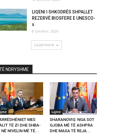
LIQENI I SHKODRËS SHPALLET
REZERVË BIOSFERE E UNESCO-
s
8 Qershor, 2026
Load more
TË NDRYSHME
ajme
Lajme
ARRËDHËNIET MES
SHARANOVIQ: NGA SOT
LIT TË ZI DHE SHBA-
GJOBA MË TË ASHPRA
 NË NIVELIN MË TË...
DHE MASA TË REJA...