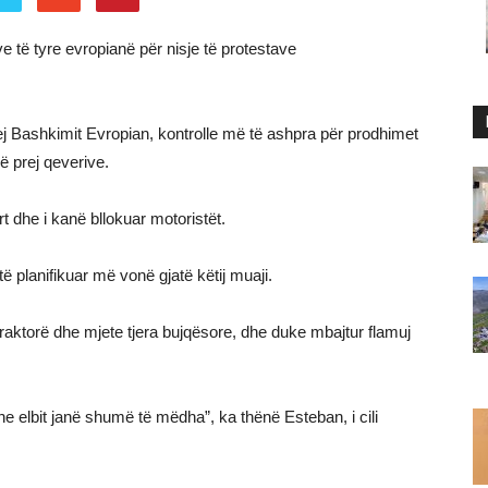
të tyre evropianë për nisje të protestave
ej Bashkimit Evropian, kontrolle më të ashpra për prodhimet
 prej qeverive.
rt dhe i kanë bllokuar motoristët.
 planifikuar më vonë gjatë këtij muaji.
raktorë dhe mjete tjera bujqësore, dhe duke mbajtur flamuj
he elbit janë shumë të mëdha”, ka thënë Esteban, i cili