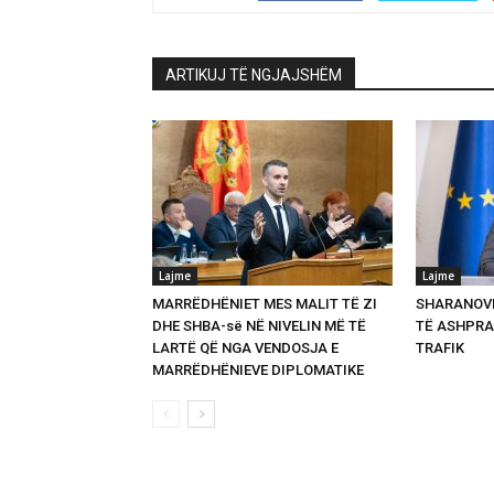
ARTIKUJ TË NGJAJSHËM
Lajme
Lajme
MARRËDHËNIET MES MALIT TË ZI
SHARANOVI
DHE SHBA-së NË NIVELIN MË TË
TË ASHPRA
LARTË QË NGA VENDOSJA E
TRAFIK
MARRËDHËNIEVE DIPLOMATIKE