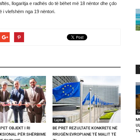
tës, llogaritja e radhës do të bëhet më 18 nëntor dhe çdo
ë i vlefshëm nga 19 nëntori.
L
M
Lajme
U
PET OBJEKT I RI
BE PRET REZULTATE KONKRETE NË
T
SIONAL PËR SHËRBIME
RRUGËN EVROPIANE TË MALIT TË