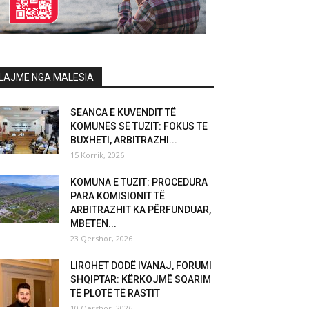
LAJME NGA MALËSIA
SEANCA E KUVENDIT TË
KOMUNËS SË TUZIT: FOKUS TE
BUXHETI, ARBITRAZHI...
15 Korrik, 2026
KOMUNA E TUZIT: PROCEDURA
PARA KOMISIONIT TË
ARBITRAZHIT KA PËRFUNDUAR,
MBETEN...
23 Qershor, 2026
LIROHET DODË IVANAJ, FORUMI
SHQIPTAR: KËRKOJMË SQARIM
TË PLOTË TË RASTIT
10 Qershor, 2026