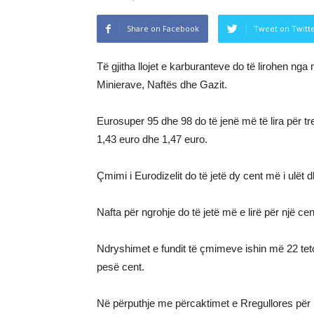
Share on Facebook
Tweet on Twitt
Të gjitha llojet e karburanteve do të lirohen nga 
Minierave, Naftës dhe Gazit.
Eurosuper 95 dhe 98 do të jenë më të lira për t
1,43 euro dhe 1,47 euro.
Çmimi i Eurodizelit do të jetë dy cent më i ulët
Nafta për ngrohje do të jetë më e lirë për një ce
Ndryshimet e fundit të çmimeve ishin më 22 tetor,
pesë cent.
Në përputhje me përcaktimet e Rregullores për