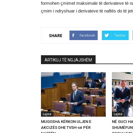
formohen çmimet maksimale të derivateve të naf
çmim i ndryshuar i derivateve të naftës do të jet
SHARE
Facebook
Twitter
ARTIKUJ TË NGJAJSHËM
Lajme
Lajme
MUGOSHA KËRKON ULJEN E
NË GUCI HA
AKCIZËS DHE TVSH-së PËR
SHUMËFUNK