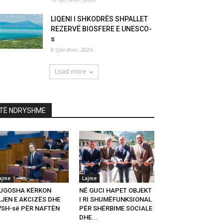
LIQENI I SHKODRËS SHPALLET
REZERVË BIOSFERE E UNESCO-
s
8 Qershor, 2026
Load more
TË NDRYSHME
ajme
Lajme
UGOSHA KËRKON
NË GUCI HAPET OBJEKT
LJEN E AKCIZËS DHE
I RI SHUMËFUNKSIONAL
VSH-së PËR NAFTËN
PËR SHËRBIME SOCIALE
DHE...