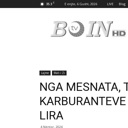
C
35.3
E enjte, 6 Gusht, 2026
LIVE
Blog
Tv
Boin
Lajme
Mali i Zi
NGA MESNATA, T
KARBURANTEVE 
LIRA
4 Nëntor, 2024