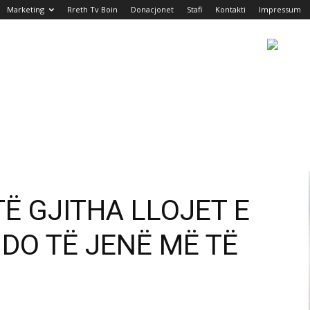
Marketing
Rreth Tv Boin
Donacjonet
Stafi
Kontakti
Impressum
Ë GJITHA LLOJET E
DO TË JENË MË TË