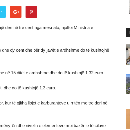
er
një deri në tre cent nga mesnata, njoftoi Ministria e
re dhe dy cent dhe për dy javët e ardhshme do të kushtojnë
 dhe në 15 ditët e ardhshme dhe do të kushtojë 1.32 euro.
nt, dhe do të kushtojë 1.3 euro.
 kur të gjitha llojet e karburanteve u rritën me tre deri në
 mënyrën dhe nivelin e elementeve mbi bazën e të cilave