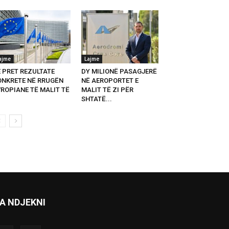
ajme
Lajme
E PRET REZULTATE
DY MILIONË PASAGJERË
ONKRETE NË RRUGËN
NË AEROPORTET E
VROPIANE TË MALIT TË
MALIT TË ZI PËR
SHTATË...
A NDJEKNI