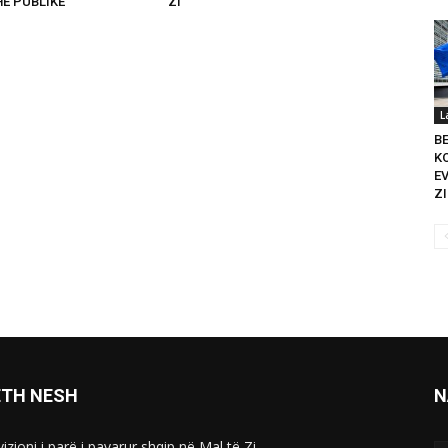
HE PUBLIKE
ZI
L
B
K
E
ZI
ETH NESH
N
izioni i parë i pavarur shqip në Mal të Zi