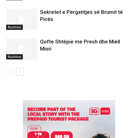
Sekretet e Përgatitjes së Brumit të
Picës
Kuzhina
Qofte Shtëpie me Presh dhe Miell
Misri
Kuzhina