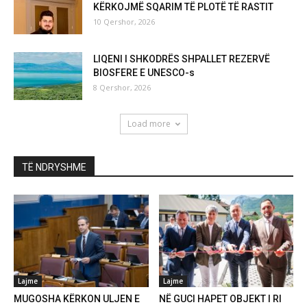
KËRKOJMË SQARIM TË PLOTË TË RASTIT
10 Qershor, 2026
LIQENI I SHKODRËS SHPALLET REZERVË
BIOSFERE E UNESCO-s
8 Qershor, 2026
Load more
TË NDRYSHME
Lajme
Lajme
MUGOSHA KËRKON ULJEN E
NË GUCI HAPET OBJEKT I RI