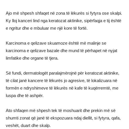
Ajo më shpesh shfaqet në zona të lëkurës si fytyra ose skalpi.
Ky lloj kanceri lind nga keratozat aktinike, sipërfaqja e tij është
e ngritur dhe e mbuluar me një kore të fortë.
Karcinoma e qelizave skuamoze është më malinje se
karcinoma e qelizave bazale dhe mund të përhapet në nyjat
limfatike dhe organe të tjera.
Së fundi, dermatologët paralajmërojnë për keratozat aktinike,
të cilat janë kancere të lëkurës jo agresive, të lokalizuara në
formën e ndryshimeve të lëkurës në kafe të kuqërremtë, me
luspa dhe të ashpër.
Ato shfaqen më shpesh tek të moshuarit dhe prekin më së
shumti zonat që janë të ekspozuara ndaj diellit, si fytyra, qafa,
veshët, duart dhe skalp.