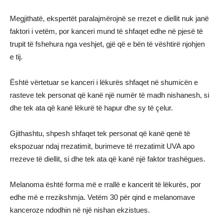
Megjithatë, ekspertët paralajmërojnë se rrezet e diellit nuk janë
faktori i vetëm, por kanceri mund të shfaqet edhe në pjesë të
trupit të fshehura nga veshjet, gjë që e bën të vështirë njohjen
e tij.
Është vërtetuar se kanceri i lëkurës shfaqet në shumicën e
rasteve tek personat që kanë një numër të madh nishanesh, si
dhe tek ata që kanë lëkurë të hapur dhe sy të çelur.
Gjithashtu, shpesh shfaqet tek personat që kanë qenë të
ekspozuar ndaj rrezatimit, burimeve të rrezatimit UVA apo
rrezeve të diellit, si dhe tek ata që kanë një faktor trashëgues.
Melanoma është forma më e rrallë e kancerit të lëkurës, por
edhe më e rrezikshmja. Vetëm 30 për qind e melanomave
kanceroze ndodhin në një nishan ekzistues.