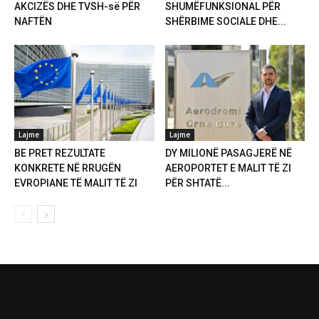
AKCIZËS DHE TVSH-së PËR
SHUMËFUNKSIONAL PËR
NAFTËN
SHËRBIME SOCIALE DHE...
Lajme
Lajme
BE PRET REZULTATE
DY MILIONË PASAGJERË NË
KONKRETE NË RRUGËN
AEROPORTET E MALIT TË ZI
EVROPIANE TË MALIT TË ZI
PËR SHTATË...