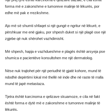
forma më e zakonshme e tumoreve malinje të lëkurës, por
edhe më pak e rrezikshme.
Ajo më së shumti shfaqet si një gungë e ngritur në lëkurë, e
përshkuar me enë gjaku, por shpesh duket si një plagë ose një
zgjebe që nuk shërohet vazhdimisht.
Më shpesh, hapja e vazhdueshme e plagës është arsyeja pse
shumica e pacientëve konsultohen me një dermatolog.
Nëse nuk trajtohet për një periudhë të gjatë kohore, mund të
ndodhë depërtimi lokal më thellë në inde dhe në raste të rralla
mund të japë metastaza.
Tjetra është karcinoma e qelizave skuamoze, e cila në fakt
është forma e dytë më e zakonshme e tumoreve malinje të
lëkurës.