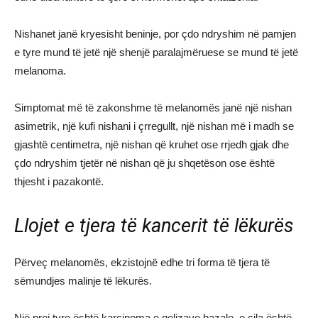
Nishanet janë kryesisht beninje, por çdo ndryshim në pamjen
e tyre mund të jetë një shenjë paralajmëruese se mund të jetë
melanoma.
Simptomat më të zakonshme të melanomës janë një nishan
asimetrik, një kufi nishani i çrregullt, një nishan më i madh se
gjashtë centimetra, një nishan që kruhet ose rrjedh gjak dhe
çdo ndryshim tjetër në nishan që ju shqetëson ose është
thjesht i pazakontë.
Llojet e tjera të kancerit të lëkurës
Përveç melanomës, ekzistojnë edhe tri forma të tjera të
sëmundjes malinje të lëkurës.
Një prej tyre është karcinoma e qelizave bazale, e cila është