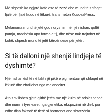
Më shpesh ka ngjyrë kafe ose të zezë dhe mund të shfaqet
fjalë për fjalë kudo në lëkurë, transmeton KosovaPress.
Melanoma mund të jetë çdo ndryshim në një nishan, qoftë
pamja, madhësia apo forma e tij, dhe nëse nuk trajtohet në
kohë, shpesh mund të jetë kërcënuese për jetën.
Si të dalloni një shenjë lindjeje të
dyshimtë?
Një nishan është në fakt një pikë e pigmentuar që shfaqet në
lëkurë dhe zhvillohet nga melanocitet.
Ato zhvillohen gjatë gjithë jetës me një kulm në adoleshencë
dhe numri i tyre varet nga gjenetika, ekspozimi në diell, por
edhe disa faktorë të tjerë si hormonet apo shtatzënia.