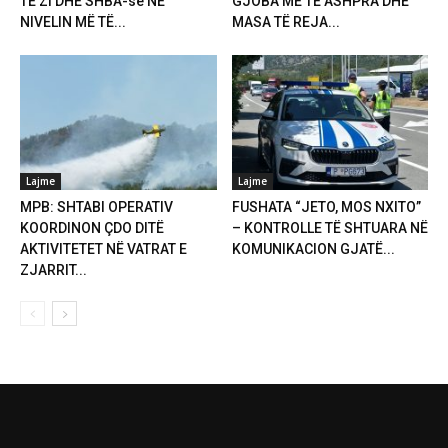
TË ZI DHE SHBA-së NË
GJOBA MË TË ASHPRA DHE
NIVELIN MË TË...
MASA TË REJA...
Lajme
Lajme
MPB: SHTABI OPERATIV
FUSHATA “JETO, MOS NXITO”
KOORDINON ÇDO DITË
– KONTROLLE TË SHTUARA NË
AKTIVITETET NË VATRAT E
KOMUNIKACION GJATË...
ZJARRIT...