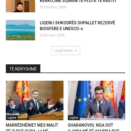
KËRKOJMË SQARIM TË PLOTË TË RASTIT
10 Qershor, 2026
LIQENI I SHKODRËS SHPALLET REZERVË
BIOSFERE E UNESCO-s
8 Qershor, 2026
Load more
TË NDRYSHME
Lajme
Lajme
MARRËDHËNIET MES MALIT
SHARANOVIQ: NGA SOT