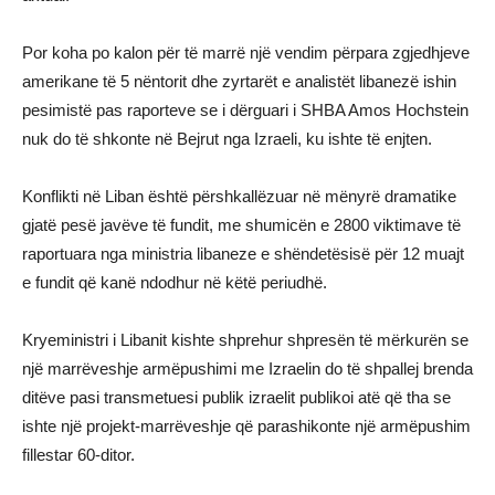
Por koha po kalon për të marrë një vendim përpara zgjedhjeve
amerikane të 5 nëntorit dhe zyrtarët e analistët libanezë ishin
pesimistë pas raporteve se i dërguari i SHBA Amos Hochstein
nuk do të shkonte në Bejrut nga Izraeli, ku ishte të enjten.
Konflikti në Liban është përshkallëzuar në mënyrë dramatike
gjatë pesë javëve të fundit, me shumicën e 2800 viktimave të
raportuara nga ministria libaneze e shëndetësisë për 12 muajt
e fundit që kanë ndodhur në këtë periudhë.
Kryeministri i Libanit kishte shprehur shpresën të mërkurën se
një marrëveshje armëpushimi me Izraelin do të shpallej brenda
ditëve pasi transmetuesi publik izraelit publikoi atë që tha se
ishte një projekt-marrëveshje që parashikonte një armëpushim
fillestar 60-ditor.