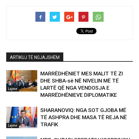
ARTIKUJ TË NGJAJSHËM
MARRËDHËNIET MES MALIT TË ZI
DHE SHBA-së NË NIVELIN MË TË
LARTË QË NGA VENDOSJA E
Lajme
MARRËDHËNIEVE DIPLOMATIKE
SHARANOVIQ: NGA SOT GJOBA MË
TË ASHPRA DHE MASA TË REJA NË
TRAFIK
Lajme