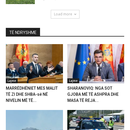
Load more
TË NDRYSHME
Lajme
Lajme
MARRËDHËNIET MES MALIT
SHARANOVIQ: NGA SOT
TË ZI DHE SHBA-së NË
GJOBA MË TË ASHPRA DHE
NIVELIN MË TË...
MASA TË REJA...