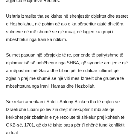
agjencia e lajmeve Reuters.
Ushtria izraelite tha se kishte në shënjestër objektet dhe asetet
e Hezbollahut, një pohim që ajo e ka përsëritur gjatë dhjetëra
sulmeve në më shumë se një muaj, në lagjen ku grupi i
mbështetur nga Irani ka ndikim.
Sulmet pasuan një përpjekje të re, por ende të pafrytshme të
diplomacisë së udhëhequr nga SHBA, që synonte arritjen e një
armëpushimi në Gaza dhe Liban për të ndaluar luftimet që
zgjasin prej më shumë se një viti mes Izraelit dhe grupeve të
mbështetura nga Irani, Hamas dhe Hezbollah.
Sekretari amerikan i Shtetit Antony Blinken tha të enjten se
Izraeli dhe Libani po lëvizin drejt mirëkuptimit mbi atë që
kërkohet për zbatimin e një rezolute të shkelur prej kohësh të
OKB-së, 1701, që do të ishte baza për t’i dhënë fund konfliktit
aktual.