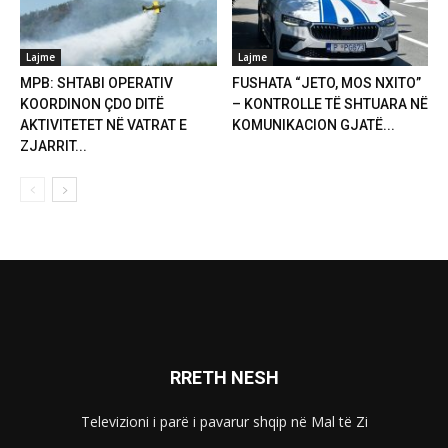
Lajme
Lajme
MPB: SHTABI OPERATIV
FUSHATA “JETO, MOS NXITO”
KOORDINON ÇDO DITË
– KONTROLLE TË SHTUARA NË
AKTIVITETET NË VATRAT E
KOMUNIKACION GJATË...
ZJARRIT...
RRETH NESH
Televizioni i parë i pavarur shqip në Mal të Zi