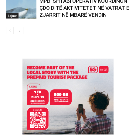
MPB: SHTABI OPERATIV KOORDINON
ÇDO DITË AKTIVITETET NË VATRAT E
ZJARRIT NË MBARË VENDIN
Lajme