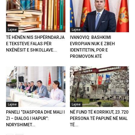
Lajme
Lajme
TË HËNËN NIS SHPËRNDARJA
IVANOVIQ: BASHKIMI
E TEKSTEVE FALAS PËR
EVROPIAN NUK E ZBEH
NXËNËSIT E SHKOLLAVE...
IDENTITETIN, POR E
PROMOVON ATË
Lajme
Lajme
PANELI “DIASPORA DHE MALI I
NË FUND TË KORRIKUT, 23.720
ZI – DIALOG I HAPUR”:
PERSONA TË PAPUNË NË MAL
NDRYSHIMET...
TË...