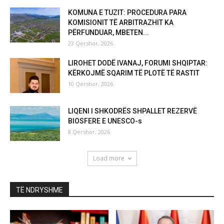
KOMUNA E TUZIT: PROCEDURA PARA
KOMISIONIT TË ARBITRAZHIT KA
PËRFUNDUAR, MBETEN...
23 Qershor, 2026
LIROHET DODË IVANAJ, FORUMI SHQIPTAR:
KËRKOJMË SQARIM TË PLOTË TË RASTIT
10 Qershor, 2026
LIQENI I SHKODRËS SHPALLET REZERVË
BIOSFERE E UNESCO-s
8 Qershor, 2026
Load more
TË NDRYSHME