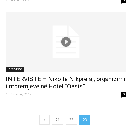
21 Shkurt, 2018
0
Intervistë
INTERVISTË – Nikollë Nikprelaj, organizimi
i mbrëmjeve në Hotel “Oasis”
17 Dhjetor, 2017
0
21
22
23