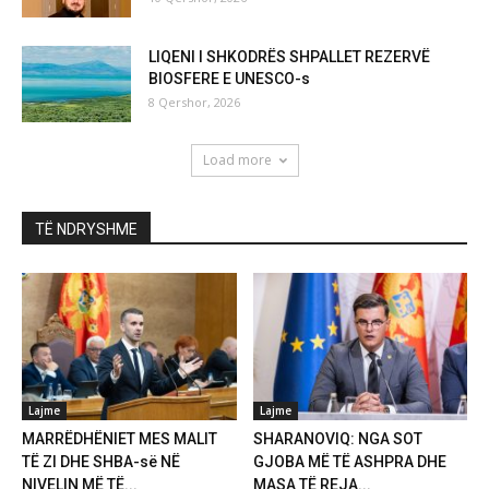
LIQENI I SHKODRËS SHPALLET REZERVË
BIOSFERE E UNESCO-s
8 Qershor, 2026
Load more
TË NDRYSHME
Lajme
Lajme
MARRËDHËNIET MES MALIT
SHARANOVIQ: NGA SOT
TË ZI DHE SHBA-së NË
GJOBA MË TË ASHPRA DHE
NIVELIN MË TË...
MASA TË REJA...