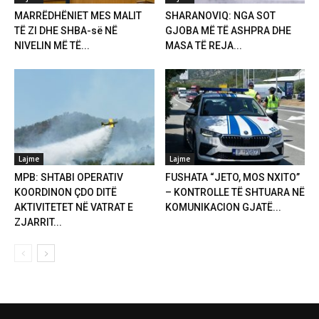
MARRËDHËNIET MES MALIT
SHARANOVIQ: NGA SOT
TË ZI DHE SHBA-së NË
GJOBA MË TË ASHPRA DHE
NIVELIN MË TË...
MASA TË REJA...
Lajme
Lajme
MPB: SHTABI OPERATIV
FUSHATA “JETO, MOS NXITO”
KOORDINON ÇDO DITË
– KONTROLLE TË SHTUARA NË
AKTIVITETET NË VATRAT E
KOMUNIKACION GJATË...
ZJARRIT...