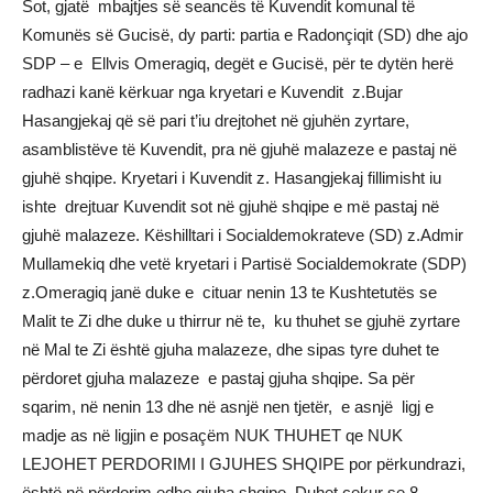
Sot, gjatë mbajtjes së seancës të Kuvendit komunal të
Komunës së Gucisë, dy parti: partia e Radonçiqit (SD) dhe ajo
SDP – e Ellvis Omeragiq, degët e Gucisë, për te dytën herë
radhazi kanë kërkuar nga kryetari e Kuvendit z.Bujar
Hasangjekaj që së pari t’iu drejtohet në gjuhën zyrtare,
asamblistëve të Kuvendit, pra në gjuhë malazeze e pastaj në
gjuhë shqipe. Kryetari i Kuvendit z. Hasangjekaj fillimisht iu
ishte drejtuar Kuvendit sot në gjuhë shqipe e më pastaj në
gjuhë malazeze. Këshilltari i Socialdemokrateve (SD) z.Admir
Mullamekiq dhe vetë kryetari i Partisë Socialdemokrate (SDP)
z.Omeragiq janë duke e cituar nenin 13 te Kushtetutës se
Malit te Zi dhe duke u thirrur në te, ku thuhet se gjuhë zyrtare
në Mal te Zi është gjuha malazeze, dhe sipas tyre duhet te
përdoret gjuha malazeze e pastaj gjuha shqipe. Sa për
sqarim, në nenin 13 dhe në asnjë nen tjetër, e asnjë ligj e
madje as në ligjin e posaçëm NUK THUHET qe NUK
LEJOHET PERDORIMI I GJUHES SHQIPE por përkundrazi,
është në përdorim edhe gjuha shqipe. Duhet cekur se 8