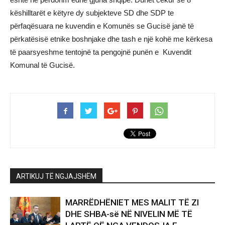
këshilltarët e këtyre dy subjekteve SD dhe SDP te
përfaqësuara ne kuvendin e Komunës se Gucisë janë të
përkatësisë etnike boshnjake dhe tash e një kohë me kërkesa
të paarsyeshme tentojnë ta pengojnë punën e Kuvendit
Komunal të Gucisë.
ARTIKUJ TË NGJAJSHËM
MARRËDHËNIET MES MALIT TË ZI
DHE SHBA-së NË NIVELIN MË TË