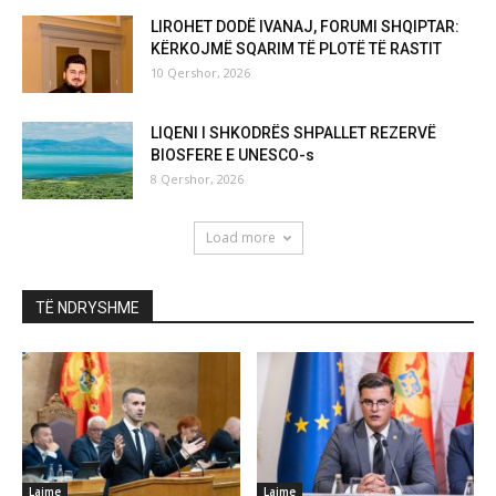
LIROHET DODË IVANAJ, FORUMI SHQIPTAR:
KËRKOJMË SQARIM TË PLOTË TË RASTIT
10 Qershor, 2026
LIQENI I SHKODRËS SHPALLET REZERVË
BIOSFERE E UNESCO-s
8 Qershor, 2026
Load more
TË NDRYSHME
Lajme
Lajme