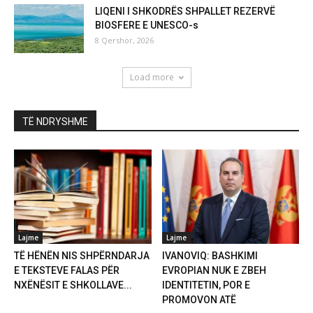
LIQENI I SHKODRËS SHPALLET REZERVË
BIOSFERE E UNESCO-s
8 Qershor, 2026
Load more
TË NDRYSHME
Lajme
Lajme
TË HËNËN NIS SHPËRNDARJA
IVANOVIQ: BASHKIMI
E TEKSTEVE FALAS PËR
EVROPIAN NUK E ZBEH
NXËNËSIT E SHKOLLAVE...
IDENTITETIN, POR E
PROMOVON ATË