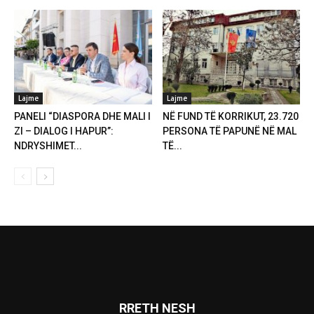
Lajme
Lajme
PANELI “DIASPORA DHE MALI I
NË FUND TË KORRIKUT, 23.720
ZI – DIALOG I HAPUR”:
PERSONA TË PAPUNË NË MAL
NDRYSHIMET...
TË...
RRETH NESH