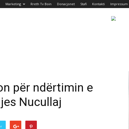
Marketing
Rreth Tv Boin
Donacjonet
Stafi
Kontakti
Impressum
n për ndërtimin e
jes Nucullaj
er