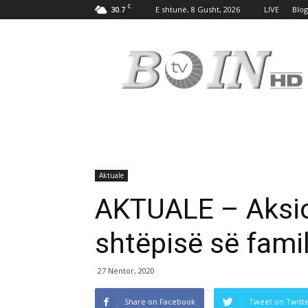
C
30.7
E shtunë, 8 Gusht, 2026
LIVE
Blog
Tv
Boin
Aktuale
AKTUALE – Aksio
shtëpisë së famil
27 Nëntor, 2020
Share on Facebook
Tweet on Twitt