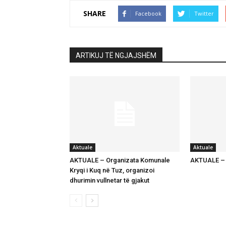
SHARE
Facebook
Twitter
ARTIKUJ TË NGJAJSHËM
Aktuale
Aktuale
AKTUALE – Organizata Komunale
AKTUALE – K
Kryqi i Kuq në Tuz, organizoi
dhurimin vullnetar të gjakut