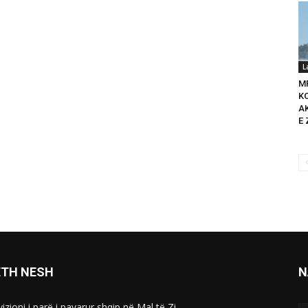
L
M
K
A
E 
ETH NESH
N
izioni i parë i pavarur shqip në Mal të Zi