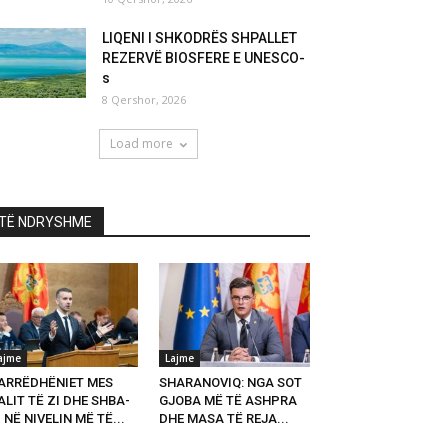
LIQENI I SHKODRËS SHPALLET
REZERVË BIOSFERE E UNESCO-
s
8 Qershor, 2026
Load more
TË NDRYSHME
ajme
Lajme
ARRËDHËNIET MES
SHARANOVIQ: NGA SOT
LIT TË ZI DHE SHBA-
GJOBA MË TË ASHPRA
 NË NIVELIN MË TË...
DHE MASA TË REJA...