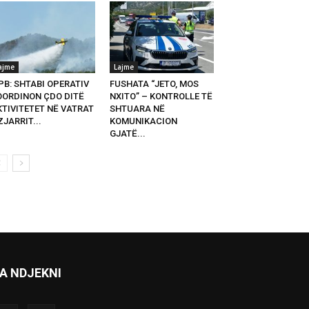
ajme
Lajme
PB: SHTABI OPERATIV
FUSHATA “JETO, MOS
OORDINON ÇDO DITË
NXITO” – KONTROLLE TË
KTIVITETET NË VATRAT
SHTUARA NË
ZJARRIT...
KOMUNIKACION
GJATË...
A NDJEKNI