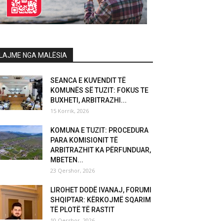
LAJME NGA MALËSIA
SEANCA E KUVENDIT TË
KOMUNËS SË TUZIT: FOKUS TE
BUXHETI, ARBITRAZHI...
15 Korrik, 2026
KOMUNA E TUZIT: PROCEDURA
PARA KOMISIONIT TË
ARBITRAZHIT KA PËRFUNDUAR,
MBETEN...
23 Qershor, 2026
LIROHET DODË IVANAJ, FORUMI
SHQIPTAR: KËRKOJMË SQARIM
TË PLOTË TË RASTIT
10 Qershor, 2026