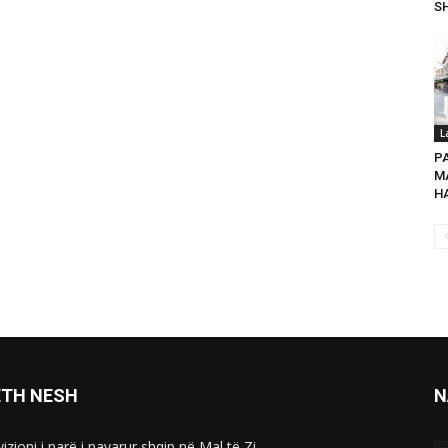
SH
L
P
MA
HA
ETH NESH
N
izioni i parë i pavarur shqip në Mal të Zi