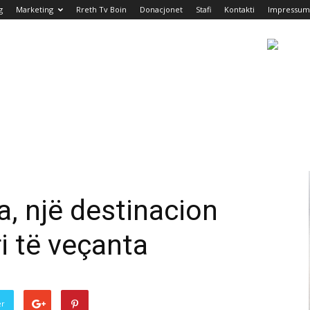
g
Marketing
Rreth Tv Boin
Donacjonet
Stafi
Kontakti
Impressum
, një destinacion
i të veçanta
er