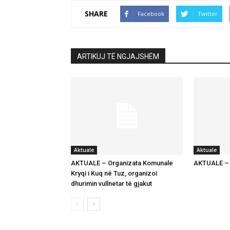
SHARE
Facebook
Twitter
ARTIKUJ TË NGJAJSHËM
Aktuale
Aktuale
AKTUALE – Organizata Komunale
AKTUALE – K
Kryqi i Kuq në Tuz, organizoi
dhurimin vullnetar të gjakut