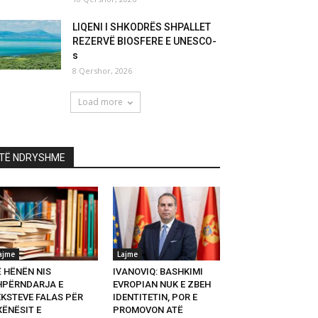
LIQENI I SHKODRËS SHPALLET
REZERVË BIOSFERE E UNESCO-
s
8 Qershor, 2026
Load more
TË NDRYSHME
ajme
Lajme
Ë HËNËN NIS
IVANOVIQ: BASHKIMI
HPËRNDARJA E
EVROPIAN NUK E ZBEH
EKSTEVE FALAS PËR
IDENTITETIN, POR E
XËNËSIT E
PROMOVON ATË