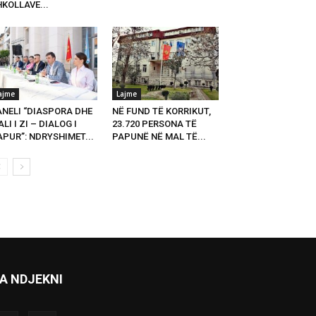
KOLLAVE...
ajme
Lajme
ANELI “DIASPORA DHE
NË FUND TË KORRIKUT,
LI I ZI – DIALOG I
23.720 PERSONA TË
PUR”: NDRYSHIMET...
PAPUNË NË MAL TË...
A NDJEKNI