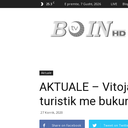
C
25.3
E premte, 7 Gusht, 2026
LIVE
Blo
Tv
Boin
Aktuale
AKTUALE – Vitoja
turistik me bukur
27 Korrik, 2020
Share on Facebook
Tweet on Twitt