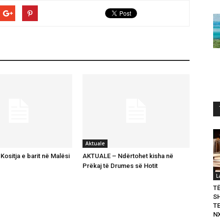
Aktuale
ositja e barit në Malësi
AKTUALE – Ndërtohet kisha në
Prëkaj të Drumes së Hotit
L
T
S
T
N