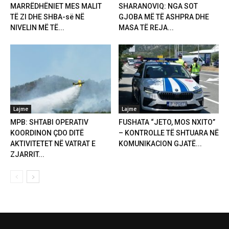
MARRËDHËNIET MES MALIT
SHARANOVIQ: NGA SOT
TË ZI DHE SHBA-së NË
GJOBA MË TË ASHPRA DHE
NIVELIN MË TË...
MASA TË REJA...
Lajme
Lajme
MPB: SHTABI OPERATIV
FUSHATA “JETO, MOS NXITO”
KOORDINON ÇDO DITË
– KONTROLLE TË SHTUARA NË
AKTIVITETET NË VATRAT E
KOMUNIKACION GJATË...
ZJARRIT...