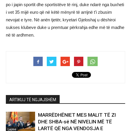
po i japin sportit dhe sportistëve të rinj, duke ndarë nga buxheti
i vet 35 mijë euro që në këtë mënyrë të arrijnë t’i zbusim
nevojat e tyre. Në anën tjetër, kryetari Gjeloshaj u dëshiroi
sukses klubeve duke u premtuar përkrahja edhe më të madhe
në të ardhmen.
ARTIKUJ TË NGJAJSHËM
MARRËDHËNIET MES MALIT TË ZI
DHE SHBA-së NË NIVELIN MË TË
LARTË QË NGA VENDOSJA E
Lajme