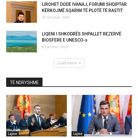
LIROHET DODË IVANAJ, FORUMI SHQIPTAR:
KËRKOJMË SQARIM TË PLOTË TË RASTIT
10 Qershor, 2026
LIQENI I SHKODRËS SHPALLET REZERVË
BIOSFERE E UNESCO-s
8 Qershor, 2026
Load more
TË NDRYSHME
Lajme
Lajme