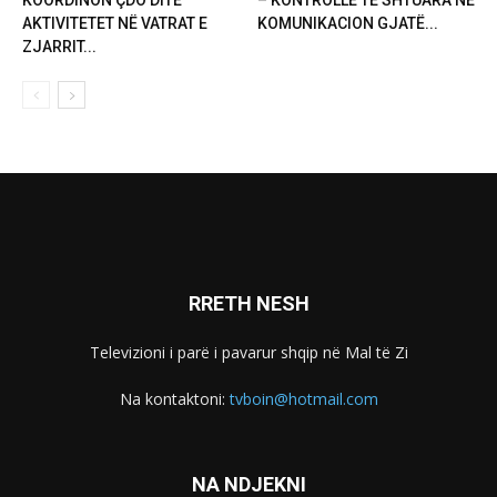
KOORDINON ÇDO DITË
– KONTROLLE TË SHTUARA NË
AKTIVITETET NË VATRAT E
KOMUNIKACION GJATË...
ZJARRIT...
RRETH NESH
Televizioni i parë i pavarur shqip në Mal të Zi
Na kontaktoni:
tvboin@hotmail.com
NA NDJEKNI