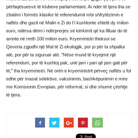
përfaqësuesve të klubeve parlamentare. Ai nder të tjera tha se
zbatimi i formës klasike të referendumit mbi shfrytëzimin e
naftës dhe gazit në Malin e Zi do t’i kushtonte shtetit dy milion
euro, ndërsa dëmi i ndërprerjes së kërkimit që ka filluar do të
arrinte në rreth 100 milion euro. Kryeministri theksoi se
Qeveria zgjodhi një Mal të Zi ekologjik, por jo për ta shpallur
atë, por për ta siguruar atë. “Nëse mund të kryejmë një
referendum, por të kushtoj pak, unë jam i pari që jam gati për
të,” tha kryeministri. Në orën e kryeministrit përveç naftës u fol
edhe për masat selektive, vaksinimin, bashkëpunimin e mire
me Komisionin Evropian, për reformat, si dhe shumë çështje
të tjera.