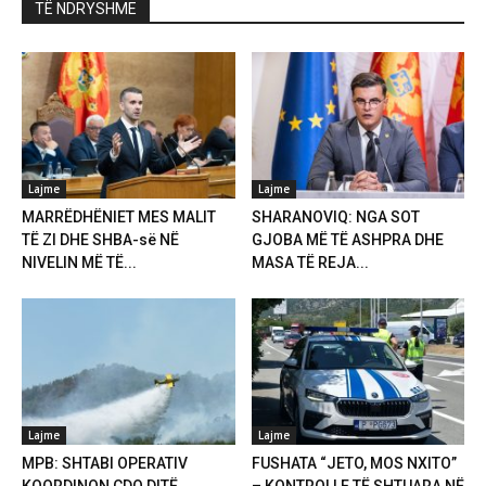
TË NDRYSHME
Lajme
Lajme
MARRËDHËNIET MES MALIT
SHARANOVIQ: NGA SOT
TË ZI DHE SHBA-së NË
GJOBA MË TË ASHPRA DHE
NIVELIN MË TË...
MASA TË REJA...
Lajme
Lajme
MPB: SHTABI OPERATIV
FUSHATA “JETO, MOS NXITO”