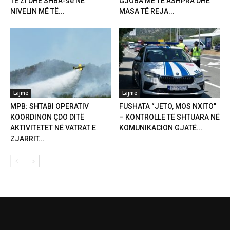
TË ZI DHE SHBA-së NË
GJOBA MË TË ASHPRA DHE
NIVELIN MË TË...
MASA TË REJA...
Lajme
Lajme
MPB: SHTABI OPERATIV
FUSHATA “JETO, MOS NXITO”
KOORDINON ÇDO DITË
– KONTROLLE TË SHTUARA NË
AKTIVITETET NË VATRAT E
KOMUNIKACION GJATË...
ZJARRIT...