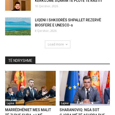
KËRKOJMË SQARIM TË PLOTË TË RASTIT
10 Qershor, 2026
LIQENI I SHKODRËS SHPALLET REZERVË
BIOSFERE E UNESCO-s
8 Qershor, 2026
Load more
TË NDRYSHME
Lajme
Lajme
MARRËDHËNIET MES MALIT
SHARANOVIQ: NGA SOT