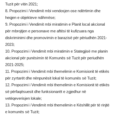
Tuzit për vitin 2021;
8. Propozimi i Vendimit mbi vendosjen ose ndërtimin dhe
heqjen e objekteve ndihmëse;
9. Propozimi i Vendimit mbi miratimin e Planit local akcional
për mbrojtjen e personave me aftësi të kufizuara nga
diskriminimi dhe promovimin e barazisë për përiudhën 2021-
2023;
10. Propozimi i Vendimit mbi miratimin e Stategjisë me planin
akcional për punësimin të Komunës së Tuzit për periudhën
2021-2025;
11. Propozimi i Vendimit mbi themelimin e Komisionit të etikës
për zyrtarët dhe nënpunësit lokal të komunës së Tuzit;
12. Propozimi i Vendimit mbi themelimin e Komisionit të etikës
së përfaqësuesit dhe funksionarët e zgjedhur në
vetëqeverisjen lokale;
13. Propozimi i Vendimit mbi themelimin e Këshillit për të rinjtë
e komunës së Tuzit;