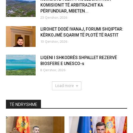
KOMISIONIT TË ARBITRAZHIT KA
PËRFUNDUAR, MBETEN...
23 Qershor, 2026
LIROHET DODË IVANAJ, FORUMI SHQIPTAR:
KËRKOJMË SQARIM TË PLOTË TË RASTIT
10 Qershor, 2026
LIQENI I SHKODRËS SHPALLET REZERVË
BIOSFERE E UNESCO-s
8 Qershor, 2026
Load more
TË NDRYSHME