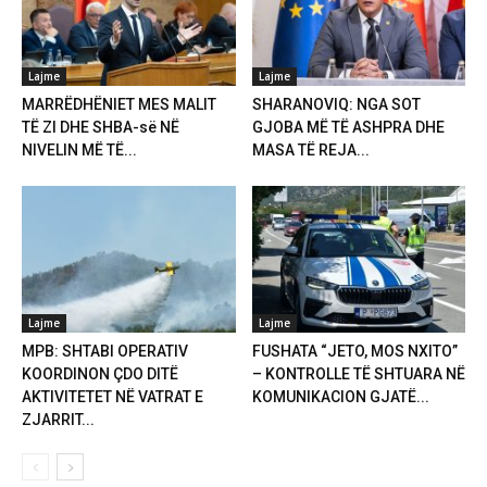
Lajme
Lajme
MARRËDHËNIET MES MALIT
SHARANOVIQ: NGA SOT
TË ZI DHE SHBA-së NË
GJOBA MË TË ASHPRA DHE
NIVELIN MË TË...
MASA TË REJA...
Lajme
Lajme
MPB: SHTABI OPERATIV
FUSHATA “JETO, MOS NXITO”
KOORDINON ÇDO DITË
– KONTROLLE TË SHTUARA NË
AKTIVITETET NË VATRAT E
KOMUNIKACION GJATË...
ZJARRIT...