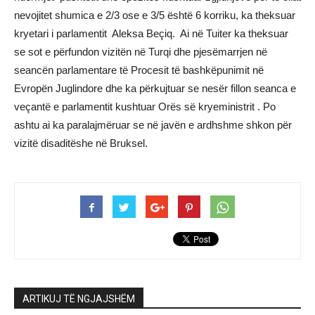
nevojitet shumica e 2/3 ose e 3/5 është 6 korriku, ka theksuar
kryetari i parlamentit Aleksa Beçiq. Ai në Tuiter ka theksuar
se sot e përfundon vizitën në Turqi dhe pjesëmarrjen në
seancën parlamentare të Procesit të bashkëpunimit në
Evropën Juglindore dhe ka përkujtuar se nesër fillon seanca e
veçantë e parlamentit kushtuar Orës së kryeministrit . Po
ashtu ai ka paralajmëruar se në javën e ardhshme shkon për
vizitë disaditëshe në Bruksel.
ARTIKUJ TË NGJAJSHËM