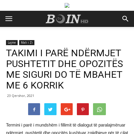
Lajme
Mali i Zi
TAKIMI I PARË NDËRMJET
PUSHTETIT DHE OPOZITËS
ME SIGURI DO TË MBAHET
ME 6 KORRIK
23 Qershor, 2021
Termini i parë i mundshëm i fillimit të dialogut të paralajmëruar
ndërmjet pushtetit dhe opozitës kushtuar zgjidhjeve për të cilat