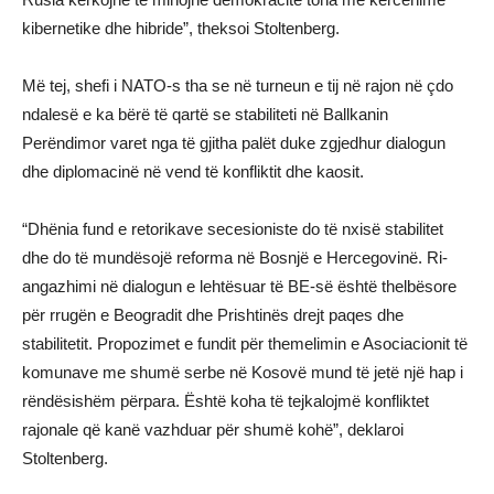
kibernetike dhe hibride”, theksoi Stoltenberg.
Më tej, shefi i NATO-s tha se në turneun e tij në rajon në çdo
ndalesë e ka bërë të qartë se stabiliteti në Ballkanin
Perëndimor varet nga të gjitha palët duke zgjedhur dialogun
dhe diplomacinë në vend të konfliktit dhe kaosit.
“Dhënia fund e retorikave secesioniste do të nxisë stabilitet
dhe do të mundësojë reforma në Bosnjë e Hercegovinë. Ri-
angazhimi në dialogun e lehtësuar të BE-së është thelbësore
për rrugën e Beogradit dhe Prishtinës drejt paqes dhe
stabilitetit. Propozimet e fundit për themelimin e Asociacionit të
komunave me shumë serbe në Kosovë mund të jetë një hap i
rëndësishëm përpara. Është koha të tejkalojmë konfliktet
rajonale që kanë vazhduar për shumë kohë”, deklaroi
Stoltenberg.