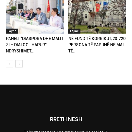
Lajme
Lajme
PANELI “DIASPORA DHE MALI I
NË FUND TË KORRIKUT, 23.720
ZI – DIALOG I HAPUR”:
PERSONA TË PAPUNË NË MAL
NDRYSHIMET...
TË...
RRETH NESH