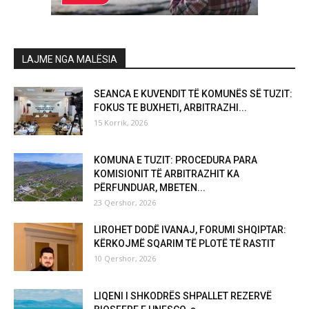
LAJME NGA MALËSIA
SEANCA E KUVENDIT TË KOMUNËS SË TUZIT:
FOKUS TE BUXHETI, ARBITRAZHI...
15 Korrik, 2026
KOMUNA E TUZIT: PROCEDURA PARA
KOMISIONIT TË ARBITRAZHIT KA
PËRFUNDUAR, MBETEN...
23 Qershor, 2026
LIROHET DODË IVANAJ, FORUMI SHQIPTAR:
KËRKOJMË SQARIM TË PLOTË TË RASTIT
10 Qershor, 2026
LIQENI I SHKODRËS SHPALLET REZERVË