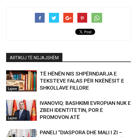
ARTIKUJ TË NGJAJSHËM
TË HËNËN NIS SHPËRNDARJA E
TEKSTEVE FALAS PËR NXËNËSIT E
SHKOLLAVE FILLORE
Lajme
IVANOVIQ: BASHKIMI EVROPIAN NUK E
ZBEH IDENTITETIN, POR E
PROMOVON ATË
Lajme
PANELI “DIASPORA DHE MALI I ZI –