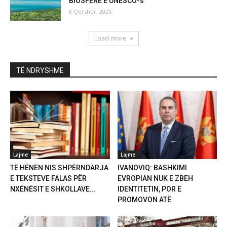
BIOSFERE E UNESCO-s
8 Qershor, 2026
Load more
TË NDRYSHME
Lajme
Lajme
TË HËNËN NIS SHPËRNDARJA
IVANOVIQ: BASHKIMI
E TEKSTEVE FALAS PËR
EVROPIAN NUK E ZBEH
NXËNËSIT E SHKOLLAVE...
IDENTITETIN, POR E
PROMOVON ATË