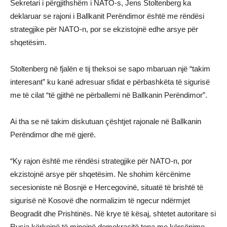
Sekretari i përgjithshëm i NATO-s, Jens Stoltenberg ka
deklaruar se rajoni i Ballkanit Perëndimor është me rëndësi
strategjike për NATO-n, por se ekzistojnë edhe arsye për
shqetësim.
Stoltenberg në fjalën e tij theksoi se sapo mbaruan një “takim
interesant” ku kanë adresuar sfidat e përbashkëta të sigurisë
me të cilat “të gjithë ne përballemi në Ballkanin Perëndimor”.
Ai tha se në takim diskutuan çështjet rajonale në Ballkanin
Perëndimor dhe më gjerë.
“Ky rajon është me rëndësi strategjike për NATO-n, por
ekzistojnë arsye për shqetësim. Ne shohim kërcënime
secesioniste në Bosnjë e Hercegovinë, situatë të brishtë të
sigurisë në Kosovë dhe normalizim të ngecur ndërmjet
Beogradit dhe Prishtinës. Në krye të kësaj, shtetet autoritare si
Rusia kërkojnë të minojnë demokracitë tona me kërcënime