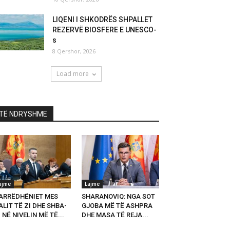
LIQENI I SHKODRËS SHPALLET
REZERVË BIOSFERE E UNESCO-
s
8 Qershor, 2026
Load more
TË NDRYSHME
ajme
Lajme
ARRËDHËNIET MES
SHARANOVIQ: NGA SOT
LIT TË ZI DHE SHBA-
GJOBA MË TË ASHPRA
 NË NIVELIN MË TË...
DHE MASA TË REJA...