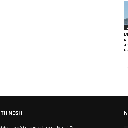
L
M
K
A
E 
ETH NESH
N
izioni i parë i pavarur shqip në Mal të Zi