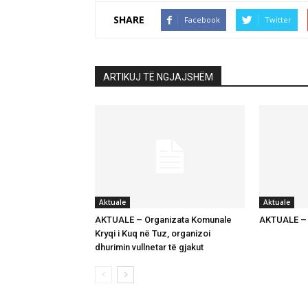
SHARE
Facebook
Twitter
ARTIKUJ TË NGJAJSHËM
Aktuale
Aktuale
AKTUALE – Organizata Komunale
AKTUALE – K
Kryqi i Kuq në Tuz, organizoi
dhurimin vullnetar të gjakut