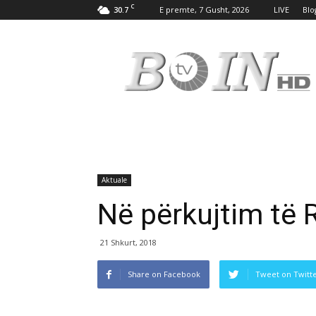
C
30.7
E premte, 7 Gusht, 2026
LIVE
Blo
Tv
Boin
Aktuale
Në përkujtim të 
21 Shkurt, 2018
Share on Facebook
Tweet on Twitt