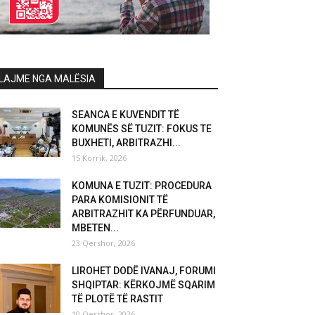
LAJME NGA MALËSIA
SEANCA E KUVENDIT TË
KOMUNËS SË TUZIT: FOKUS TE
BUXHETI, ARBITRAZHI...
15 Korrik, 2026
KOMUNA E TUZIT: PROCEDURA
PARA KOMISIONIT TË
ARBITRAZHIT KA PËRFUNDUAR,
MBETEN...
23 Qershor, 2026
LIROHET DODË IVANAJ, FORUMI
SHQIPTAR: KËRKOJMË SQARIM
TË PLOTË TË RASTIT
10 Qershor, 2026