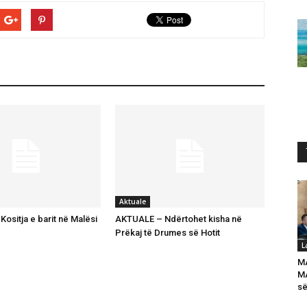
Aktuale
ositja e barit në Malësi
AKTUALE – Ndërtohet kisha në
Prëkaj të Drumes së Hotit
L
M
MA
së