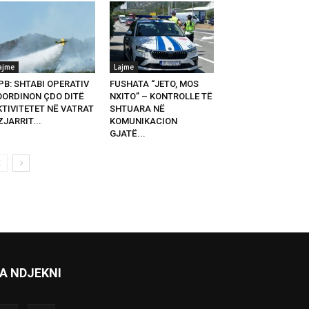
ajme
Lajme
PB: SHTABI OPERATIV
FUSHATA “JETO, MOS
OORDINON ÇDO DITË
NXITO” – KONTROLLE TË
KTIVITETET NË VATRAT
SHTUARA NË
ZJARRIT...
KOMUNIKACION
GJATË...
A NDJEKNI