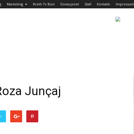
g
Marketing
Rreth Tv Boin
Donacjonet
Stafi
Kontakti
Impressum
Roza Junçaj
er