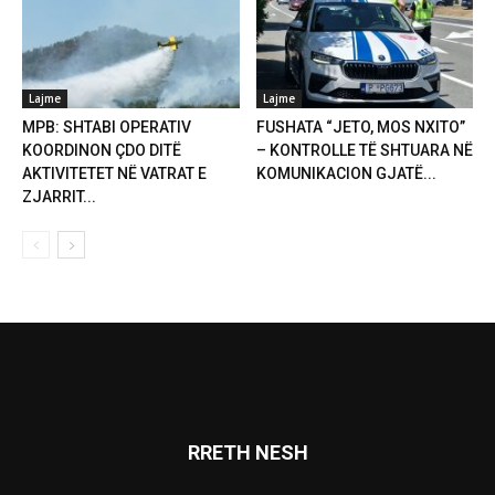
Lajme
Lajme
MPB: SHTABI OPERATIV
FUSHATA “JETO, MOS NXITO”
KOORDINON ÇDO DITË
– KONTROLLE TË SHTUARA NË
AKTIVITETET NË VATRAT E
KOMUNIKACION GJATË...
ZJARRIT...
RRETH NESH