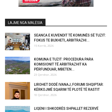
LAJME NGA MALËSIA
SEANCA E KUVENDIT TË KOMUNËS SË TUZIT:
FOKUS TE BUXHETI, ARBITRAZHI...
15 Korrik, 2026
KOMUNA E TUZIT: PROCEDURA PARA
KOMISIONIT TË ARBITRAZHIT KA
PËRFUNDUAR, MBETEN...
23 Qershor, 2026
LIROHET DODË IVANAJ, FORUMI SHQIPTAR:
KËRKOJMË SQARIM TË PLOTË TË RASTIT
10 Qershor, 2026
LIQENI I SHKODRËS SHPALLET REZERVË