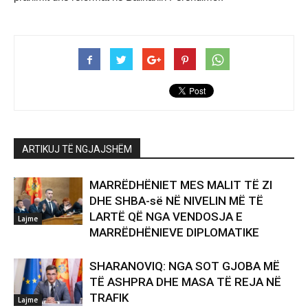
ARTIKUJ TË NGJAJSHËM
MARRËDHËNIET MES MALIT TË ZI
DHE SHBA-së NË NIVELIN MË TË
LARTË QË NGA VENDOSJA E
Lajme
MARRËDHËNIEVE DIPLOMATIKE
SHARANOVIQ: NGA SOT GJOBA MË
TË ASHPRA DHE MASA TË REJA NË
TRAFIK
Lajme