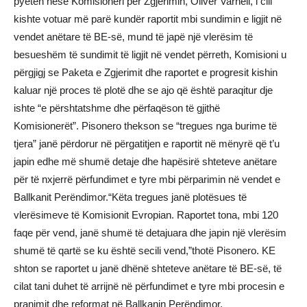
pyetën nëse Komisioneri për Zgjerimin, Oliver Varheli, i cili
kishte votuar më parë kundër raportit mbi sundimin e ligjit në
vendet anëtare të BE-së, mund të japë një vlerësim të
besueshëm të sundimit të ligjit në vendet përreth, Komisioni u
përgjigj se Paketa e Zgjerimit dhe raportet e progresit kishin
kaluar një proces të plotë dhe se ajo që është paraqitur dje
ishte “e përshtatshme dhe përfaqëson të gjithë
Komisionerët”. Pisonero thekson se “tregues nga burime të
tjera” janë përdorur në përgatitjen e raportit në mënyrë që t’u
japin edhe më shumë detaje dhe hapësirë ​​shteteve anëtare
për të nxjerrë përfundimet e tyre mbi përparimin në vendet e
Ballkanit Perëndimor.“Këta tregues janë plotësues të
vlerësimeve të Komisionit Evropian. Raportet tona, mbi 120
faqe për vend, janë shumë të detajuara dhe japin një vlerësim
shumë të qartë se ku është secili vend,”thotë Pisonero. KE
shton se raportet u janë dhënë shteteve anëtare të BE-së, të
cilat tani duhet të arrijnë në përfundimet e tyre mbi procesin e
pranimit dhe reformat në Ballkanin Perëndimor.