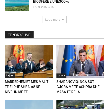
BIOSFERE E UNESCO-s
8 Qershor, 2026
Load more
TË NDRYSHME
Lajme
Lajme
MARRËDHËNIET MES MALIT
SHARANOVIQ: NGA SOT
TË ZI DHE SHBA-së NË
GJOBA MË TË ASHPRA DHE
NIVELIN MË TË...
MASA TË REJA...