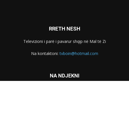
RRETH NESH
Televizioni i parë i pavarur shqip në Mal të Zi
Na kontaktoni:
tvboin@hotmail.com
NA NDJEKNI
Marketing
Kontakti
© Tv Boin - Developed by
Anton Nikprelaj