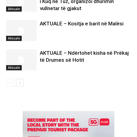
i Kuq në Tuz, organizoi dhurimin
vullnetar të gjakut
Aktuale
AKTUALE – Kositja e barit në Malësi
Aktuale
AKTUALE – Ndërtohet kisha në Prëkaj
të Drumes së Hotit
Aktuale