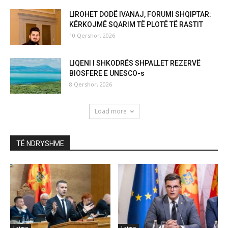
LIROHET DODË IVANAJ, FORUMI SHQIPTAR:
KËRKOJMË SQARIM TË PLOTË TË RASTIT
10 Qershor, 2026
LIQENI I SHKODRËS SHPALLET REZERVË
BIOSFERE E UNESCO-s
8 Qershor, 2026
Load more
TË NDRYSHME
Lajme
Lajme