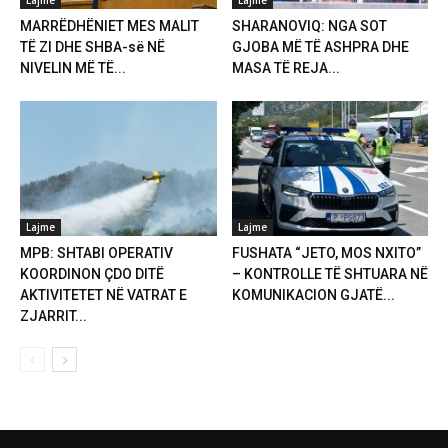
MARRËDHËNIET MES MALIT
SHARANOVIQ: NGA SOT
TË ZI DHE SHBA-së NË
GJOBA MË TË ASHPRA DHE
NIVELIN MË TË...
MASA TË REJA...
Lajme
Lajme
MPB: SHTABI OPERATIV
FUSHATA “JETO, MOS NXITO”
KOORDINON ÇDO DITË
– KONTROLLE TË SHTUARA NË
AKTIVITETET NË VATRAT E
KOMUNIKACION GJATË...
ZJARRIT...