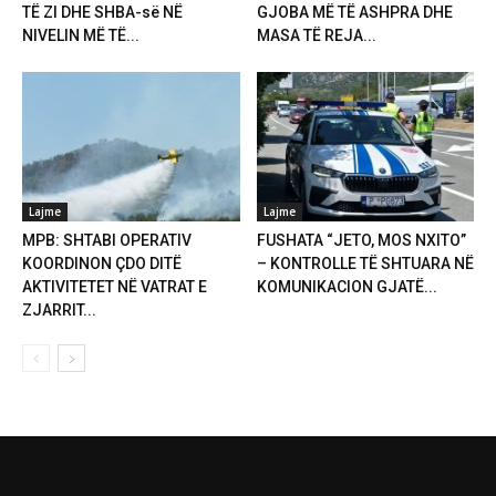
TË ZI DHE SHBA-së NË
GJOBA MË TË ASHPRA DHE
NIVELIN MË TË...
MASA TË REJA...
Lajme
Lajme
MPB: SHTABI OPERATIV
FUSHATA “JETO, MOS NXITO”
KOORDINON ÇDO DITË
– KONTROLLE TË SHTUARA NË
AKTIVITETET NË VATRAT E
KOMUNIKACION GJATË...
ZJARRIT...