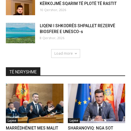
KËRKOJMË SQARIM TË PLOTË TË RASTIT
10 Qershor, 2026
LIQENI I SHKODRËS SHPALLET REZERVË
BIOSFERE E UNESCO-s
8 Qershor, 2026
Load more
TË NDRYSHME
Lajme
Lajme
MARRËDHËNIET MES MALIT
SHARANOVIQ: NGA SOT