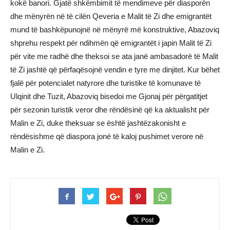
kokë banori. Gjatë shkëmbimit të mendimeve për diasporën
dhe mënyrën në të cilën Qeveria e Malit të Zi dhe emigrantët
mund të bashkëpunojnë në mënyrë më konstruktive, Abazoviq
shprehu respekt për ndihmën që emigrantët i japin Malit të Zi
për vite me radhë dhe theksoi se ata janë ambasadorë të Malit
të Zi jashtë që përfaqësojnë vendin e tyre me dinjitet. Kur bëhet
fjalë për potencialet natyrore dhe turistike të komunave të
Ulqinit dhe Tuzit, Abazoviq bisedoi me Gjonaj për përgatitjet
për sezonin turistik veror dhe rëndësinë që ka aktualisht për
Malin e Zi, duke theksuar se është jashtëzakonisht e
rëndësishme që diaspora jonë të kaloj pushimet verore në
Malin e Zi.