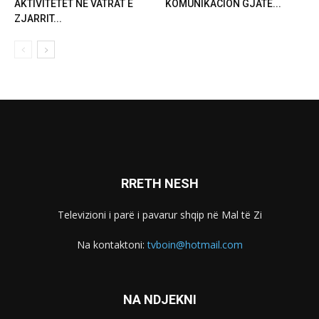
AKTIVITETET NË VATRAT E
KOMUNIKACION GJATË...
ZJARRIT...
RRETH NESH
Televizioni i parë i pavarur shqip në Mal të Zi
Na kontaktoni:
tvboin@hotmail.com
NA NDJEKNI