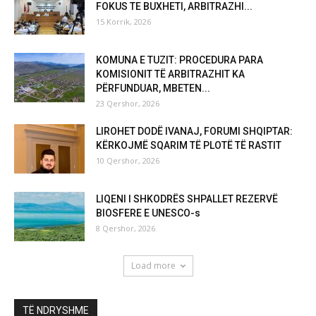
FOKUS TE BUXHETI, ARBITRAZHI...
15 Korrik, 2026
KOMUNA E TUZIT: PROCEDURA PARA
KOMISIONIT TË ARBITRAZHIT KA
PËRFUNDUAR, MBETEN...
23 Qershor, 2026
LIROHET DODË IVANAJ, FORUMI SHQIPTAR:
KËRKOJMË SQARIM TË PLOTË TË RASTIT
10 Qershor, 2026
LIQENI I SHKODRËS SHPALLET REZERVË
BIOSFERE E UNESCO-s
8 Qershor, 2026
Load more
TË NDRYSHME