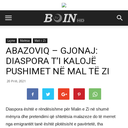
Lajme
Malësia
Mali i Zi
ABAZOVIQ – GJONAJ:
DIASPORA T’I KALOJË
PUSHIMET NË MAL TË ZI
20 Prill, 2021
Diaspora është e rëndësishme për Malin e Zi në shumë
mënyra dhe pretendimi që shtetësia malazeze do të merret
nga emigrantët tanë është plotësisht e pavërtetë, tha