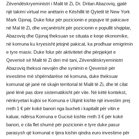
Zëvendëskryeministri i Malit të Zi, Dr. Dritan Abazoviq, gjatë
një takimi virtual me anëtarin e Këshillit të Qytetit të New York
Mark Gjonaj. Duke folur për pozicionin e popujve të pakicave
në Mal të Zi, dhe veçanërisht për pozicionin e popullit shqiptar,
Abazoviq dhe Gjonaj theksuan se situata e keqe ekonomike,
në komuna ku kryesisht jetojnë pakicat, ka prodhuar emigrimin
e tyre masiv. Duke folur për aktivitetet dhe përpjekjet e
Qeverisë së Malit të Zi deri më tani, Zëvendëskryeministri
Abazoviq theksoi nevojën dhe synimin e Qeverisë për
investime më shpërndarëse në komuna, duke theksuar
komunat që janë në skajin territorial të Malit të Zi, dhe të cilat
janë lënë pas dore sistematikisht për vite. Në këtë kontekst,
nënkryetari kujtoi se Komuna e Ulqinit kishte një investim prej
rreth 1 € për kokë banori nga buxheti i kapitalit për vitin e
kaluar, ndërsa Komuna e Gucisë kishte rreth 3 € për kokë
banori, e cila flet shumë për pozicionin e tyre duke pasur
parasysh që komunat e tjera kishin qindra euro investime për