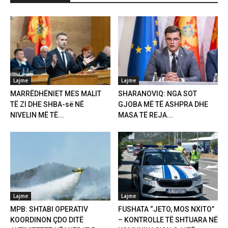
Lajme
Lajme
MARRËDHËNIET MES MALIT
SHARANOVIQ: NGA SOT
TË ZI DHE SHBA-së NË
GJOBA MË TË ASHPRA DHE
NIVELIN MË TË...
MASA TË REJA...
Lajme
Lajme
MPB: SHTABI OPERATIV
FUSHATA “JETO, MOS NXITO”
KOORDINON ÇDO DITË
– KONTROLLE TË SHTUARA NË