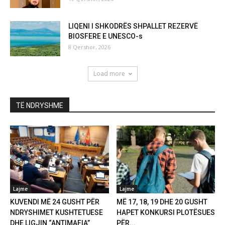
LIQENI I SHKODRËS SHPALLET REZERVË
BIOSFERE E UNESCO-s
8 Qershor, 2026
Load more
TË NDRYSHME
Lajme
Lajme
KUVENDI MË 24 GUSHT PËR
MË 17, 18, 19 DHE 20 GUSHT
NDRYSHIMET KUSHTETUESE
HAPET KONKURSI PLOTËSUES
DHE LIGJIN “ANTIMAFIA”
PËR...