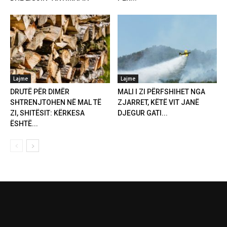
Lajme
Lajme
DRUTË PËR DIMËR
MALI I ZI PËRFSHIHET NGA
SHTRENJTOHEN NË MAL TË
ZJARRET, KËTË VIT JANË
ZI, SHITËSIT: KËRKESA
DJEGUR GATI...
ËSHTË...