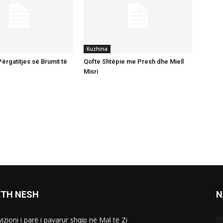
Kuzhina
ërgatitjes së Brumit të
Qofte Shtëpie me Presh dhe Miell
Misri
ETH NESH
N
izioni i parë i pavarur shqip në Mal të Zi