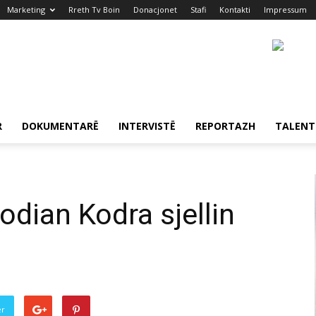
Marketing
Rreth Tv Boin
Donacjonet
Stafi
Kontakti
Impressum
R
DOKUMENTARË
INTERVISTË
REPORTAZH
TALENT
odian Kodra sjellin
er