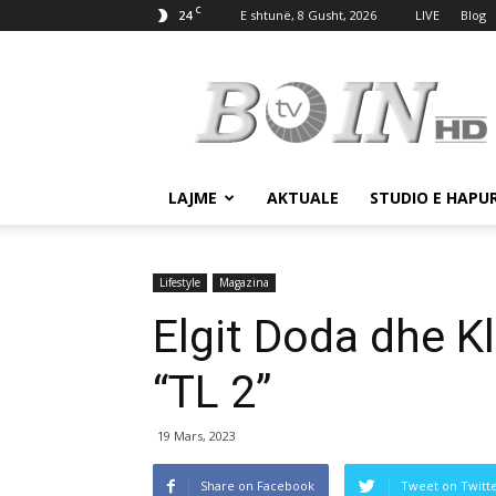
C
24
E shtunë, 8 Gusht, 2026
LIVE
Blog
Tv
Boin
LAJME
AKTUALE
STUDIO E HAPU
Lifestyle
Magazina
Elgit Doda dhe Kl
“TL 2”
19 Mars, 2023
Share on Facebook
Tweet on Twitt