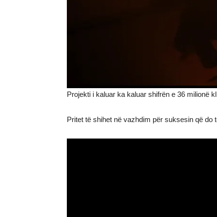
Projekti i kaluar ka kaluar shifrën e 36 milionë
Pritet të shihet në vazhdim për suksesin që do t