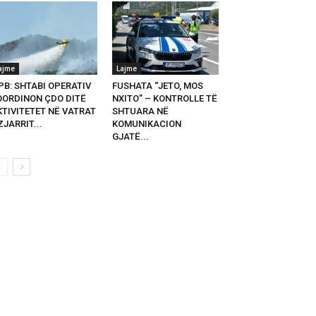
ajme
Lajme
PB: SHTABI OPERATIV
FUSHATA “JETO, MOS
OORDINON ÇDO DITË
NXITO” – KONTROLLE TË
KTIVITETET NË VATRAT
SHTUARA NË
ZJARRIT...
KOMUNIKACION
GJATË...