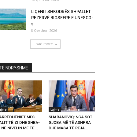
LIQENI I SHKODRËS SHPALLET
REZERVË BIOSFERE E UNESCO-
s
8 Qershor, 2026
Load more
TË NDRYSHME
ajme
Lajme
ARRËDHËNIET MES
SHARANOVIQ: NGA SOT
LIT TË ZI DHE SHBA-
GJOBA MË TË ASHPRA
 NË NIVELIN MË TË...
DHE MASA TË REJA...