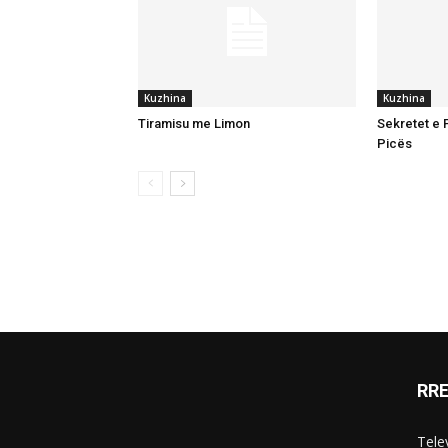
Kuzhina
Kuzhina
Tiramisu me Limon
Sekretet e P
Picës
RR
Telev