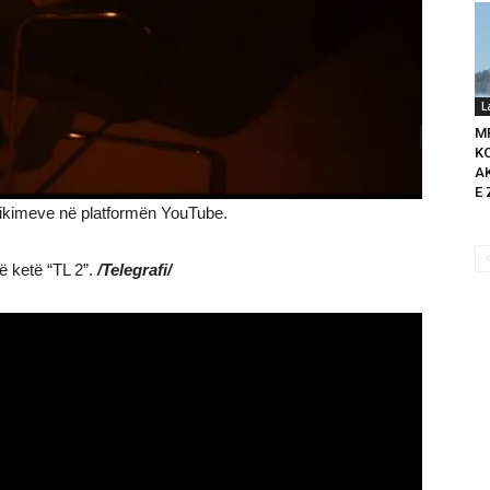
L
M
K
A
E 
 klikimeve në platformën YouTube.
ë ketë “TL 2”.
/Telegrafi/