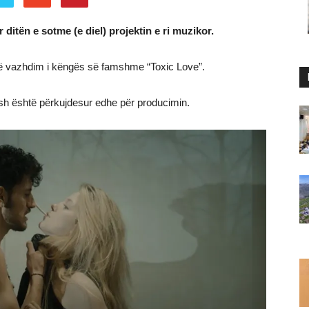
itën e sotme (e diel) projektin e ri muzikor.
shtë vazhdim i këngës së famshme “Toxic Love”.
erësh është përkujdesur edhe për producimin.