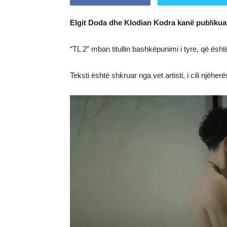
Elgit Doda dhe Klodian Kodra kanë publikuar d
“TL 2” mban titullin bashkëpunimi i tyre, që ë
Teksti është shkruar nga vet artisti, i cili njëh