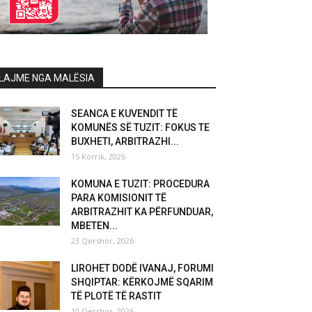
LAJME NGA MALËSIA
SEANCA E KUVENDIT TË
KOMUNËS SË TUZIT: FOKUS TE
BUXHETI, ARBITRAZHI...
15 Korrik, 2026
KOMUNA E TUZIT: PROCEDURA
PARA KOMISIONIT TË
ARBITRAZHIT KA PËRFUNDUAR,
MBETEN...
23 Qershor, 2026
LIROHET DODË IVANAJ, FORUMI
SHQIPTAR: KËRKOJMË SQARIM
TË PLOTË TË RASTIT
10 Qershor, 2026