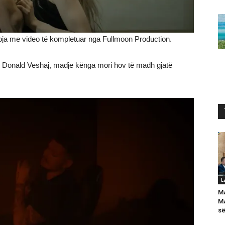
ja me video të kompletuar nga Fullmoon Production.
si Donald Veshaj, madje kënga mori hov të madh gjatë
L
M
MA
së