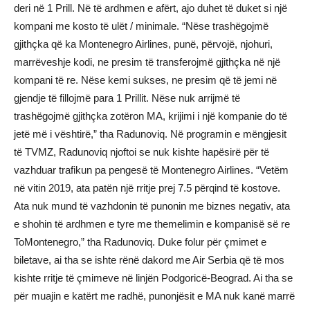
deri në 1 Prill. Në të ardhmen e afërt, ajo duhet të duket si një
kompani me kosto të ulët / minimale. “Nëse trashëgojmë
gjithçka që ka Montenegro Airlines, punë, përvojë, njohuri,
marrëveshje kodi, ne presim të transferojmë gjithçka në një
kompani të re. Nëse kemi sukses, ne presim që të jemi në
gjendje të fillojmë para 1 Prillit. Nëse nuk arrijmë të
trashëgojmë gjithçka zotëron MA, krijimi i një kompanie do të
jetë më i vështirë,” tha Radunoviq. Në programin e mëngjesit
të TVMZ, Radunoviq njoftoi se nuk kishte hapësirë ​​për të
vazhduar trafikun pa pengesë të Montenegro Airlines. “Vetëm
në vitin 2019, ata patën një rritje prej 7.5 përqind të kostove.
Ata nuk mund të vazhdonin të punonin me biznes negativ, ata
e shohin të ardhmen e tyre me themelimin e kompanisë së re
ToMontenegro,” tha Radunoviq. Duke folur për çmimet e
biletave, ai tha se ishte rënë dakord me Air Serbia që të mos
kishte rritje të çmimeve në linjën Podgoricë-Beograd. Ai tha se
për muajin e katërt me radhë, punonjësit e MA nuk kanë marrë