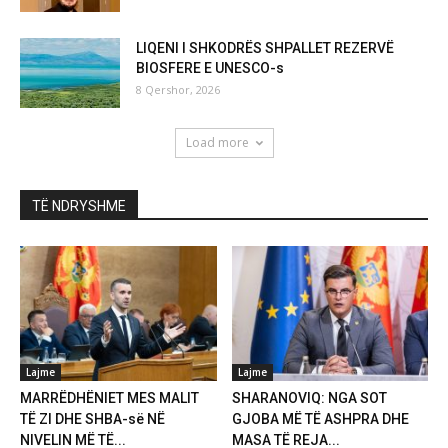
LIQENI I SHKODRËS SHPALLET REZERVË
BIOSFERE E UNESCO-s
8 Qershor, 2026
Load more
TË NDRYSHME
Lajme
Lajme
MARRËDHËNIET MES MALIT
SHARANOVIQ: NGA SOT
TË ZI DHE SHBA-së NË
GJOBA MË TË ASHPRA DHE
NIVELIN MË TË...
MASA TË REJA...