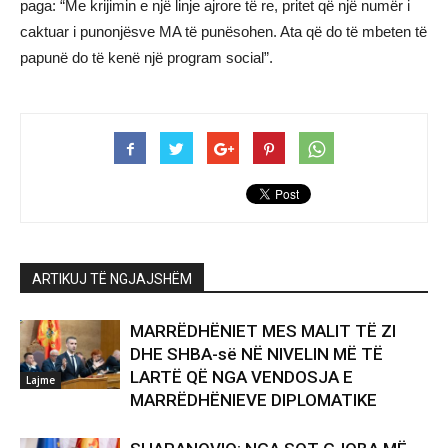
paga: “Me krijimin e një linje ajrore të re, pritet që një numër i
caktuar i punonjësve MA të punësohen. Ata që do të mbeten të
papunë do të kenë një program social”.
ARTIKUJ TË NGJAJSHËM
MARRËDHËNIET MES MALIT TË ZI
DHE SHBA-së NË NIVELIN MË TË
LARTË QË NGA VENDOSJA E
Lajme
MARRËDHËNIEVE DIPLOMATIKE