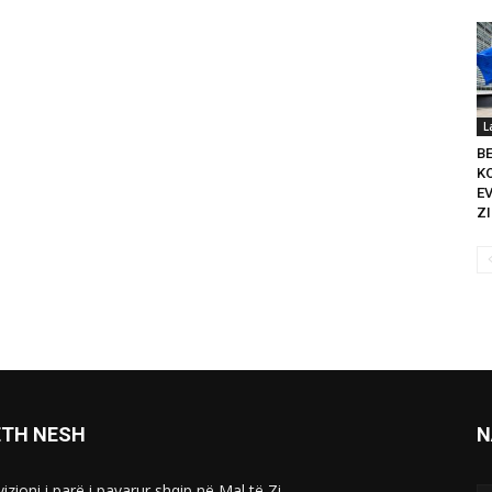
L
B
K
E
ZI
ETH NESH
N
izioni i parë i pavarur shqip në Mal të Zi