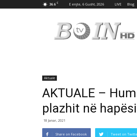
C
36.6
E enjte, 6 Gusht, 2026
LIVE
Blog
Tv
Boin
Aktuale
AKTUALE – Humbj
plazhit në hapës
18 Janar, 2021
Share on Facebook
Tweet on Twitt