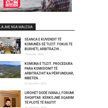
LAJME NGA MALËSIA
SEANCA E KUVENDIT TË
KOMUNËS SË TUZIT: FOKUS TE
BUXHETI, ARBITRAZHI...
15 Korrik, 2026
KOMUNA E TUZIT: PROCEDURA
PARA KOMISIONIT TË
ARBITRAZHIT KA PËRFUNDUAR,
MBETEN...
23 Qershor, 2026
LIROHET DODË IVANAJ, FORUMI
SHQIPTAR: KËRKOJMË SQARIM
TË PLOTË TË RASTIT
10 Qershor, 2026