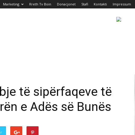
Marketing
Rreth Tv Boin
Donacjonet
Stafi
Kontakti
Impressum
e të sipërfaqeve të
irën e Adës së Bunës
er