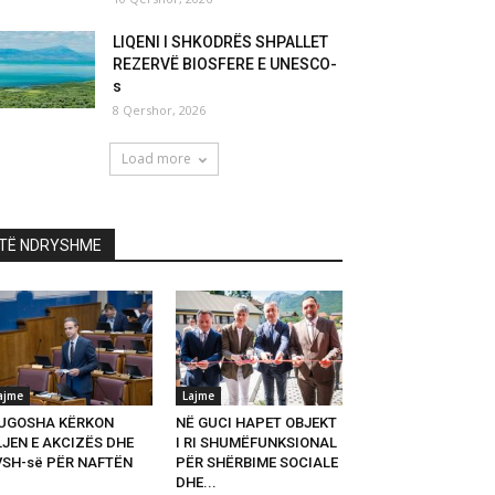
LIQENI I SHKODRËS SHPALLET
REZERVË BIOSFERE E UNESCO-
s
8 Qershor, 2026
Load more
TË NDRYSHME
ajme
Lajme
UGOSHA KËRKON
NË GUCI HAPET OBJEKT
LJEN E AKCIZËS DHE
I RI SHUMËFUNKSIONAL
VSH-së PËR NAFTËN
PËR SHËRBIME SOCIALE
DHE...