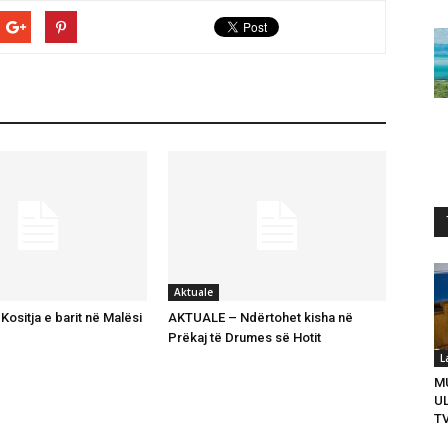
Aktuale
ositja e barit në Malësi
AKTUALE – Ndërtohet kisha në
Prëkaj të Drumes së Hotit
L
M
U
T