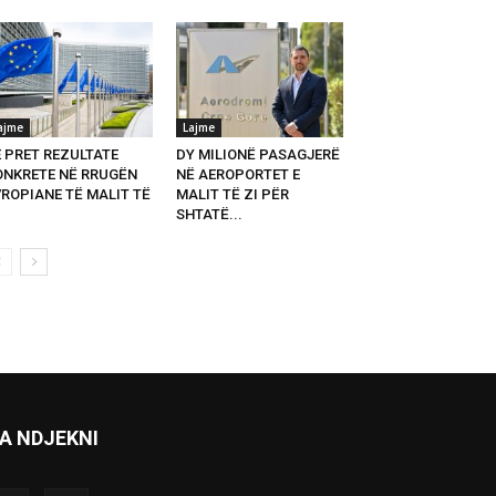
ajme
Lajme
E PRET REZULTATE
DY MILIONË PASAGJERË
ONKRETE NË RRUGËN
NË AEROPORTET E
VROPIANE TË MALIT TË
MALIT TË ZI PËR
SHTATË...
A NDJEKNI