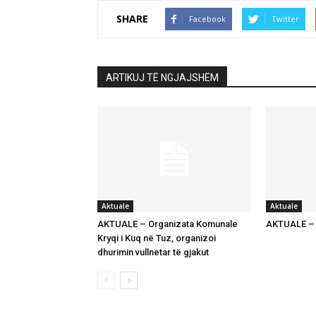
SHARE
Facebook
Twitter
ARTIKUJ TË NGJAJSHËM
Aktuale
Aktuale
AKTUALE – Organizata Komunale
AKTUALE – K
Kryqi i Kuq në Tuz, organizoi
dhurimin vullnetar të gjakut