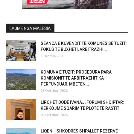
LAJME NGA MALËSIA
SEANCA E KUVENDIT TË KOMUNËS SË TUZIT:
FOKUS TE BUXHETI, ARBITRAZHI...
15 Korrik, 2026
KOMUNA E TUZIT: PROCEDURA PARA
KOMISIONIT TË ARBITRAZHIT KA
PËRFUNDUAR, MBETEN...
23 Qershor, 2026
LIROHET DODË IVANAJ, FORUMI SHQIPTAR:
KËRKOJMË SQARIM TË PLOTË TË RASTIT
10 Qershor, 2026
LIQENI I SHKODRËS SHPALLET REZERVË