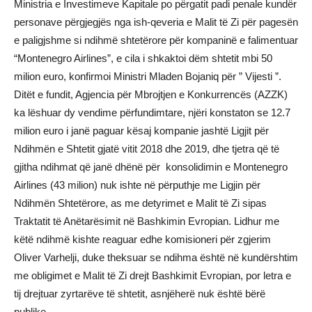
Ministria e Investimeve Kapitale po përgatit padi penale kundër
personave përgjegjës nga ish-qeveria e Malit të Zi për pagesën
e paligjshme si ndihmë shtetërore për kompaninë e falimentuar
“Montenegro Airlines”, e cila i shkaktoi dëm shtetit mbi 50
milion euro, konfirmoi Ministri Mladen Bojaniq për ” Vijesti ”.
Ditët e fundit, Agjencia për Mbrojtjen e Konkurrencës (AZZK)
ka lëshuar dy vendime përfundimtare, njëri konstaton se 12.7
milion euro i janë paguar kësaj kompanie jashtë Ligjit për
Ndihmën e Shtetit gjatë vitit 2018 dhe 2019, dhe tjetra që të
gjitha ndihmat që janë dhënë për konsolidimin e Montenegro
Airlines (43 milion) nuk ishte në përputhje me Ligjin për
Ndihmën Shtetërore, as me detyrimet e Malit të Zi sipas
Traktatit të Anëtarësimit në Bashkimin Evropian. Lidhur me
këtë ndihmë kishte reaguar edhe komisioneri për zgjerim
Oliver Varhelji, duke theksuar se ndihma është në kundërshtim
me obligimet e Malit të Zi drejt Bashkimit Evropian, por letra e
tij drejtuar zyrtarëve të shtetit, asnjëherë nuk është bërë
publike.