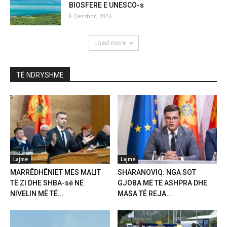
BIOSFERE E UNESCO-s
8 Qershor, 2026
Load more
TË NDRYSHME
Lajme
Lajme
MARRËDHËNIET MES MALIT
SHARANOVIQ: NGA SOT
TË ZI DHE SHBA-së NË
GJOBA MË TË ASHPRA DHE
NIVELIN MË TË...
MASA TË REJA...