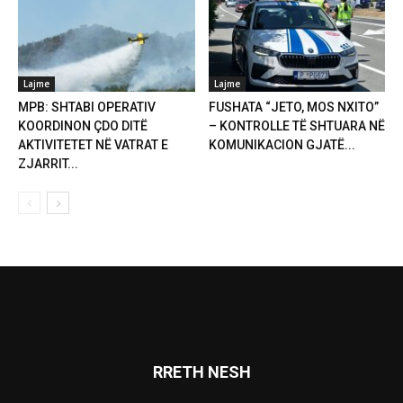
Lajme
Lajme
MPB: SHTABI OPERATIV
FUSHATA “JETO, MOS NXITO”
KOORDINON ÇDO DITË
– KONTROLLE TË SHTUARA NË
AKTIVITETET NË VATRAT E
KOMUNIKACION GJATË...
ZJARRIT...
RRETH NESH