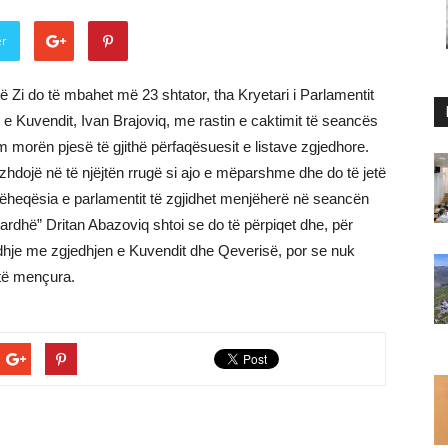
er
 të Zi do të mbahet më 23 shtator, tha Kryetari i Parlamentit
n e Kuvendit, Ivan Brajoviq, me rastin e caktimit të seancës
im morën pjesë të gjithë përfaqësuesit e listave zgjedhore.
azhdojë në të njëjtën rrugë si ajo e mëparshme dhe do të jetë
hëheqësia e parlamentit të zgjidhet menjëherë në seancën
 bardhë” Dritan Abazoviq shtoi se do të përpiqet dhe, për
idhje me zgjedhjen e Kuvendit dhe Qeverisë, por se nuk
 të mençura.