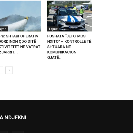
ajme
Lajme
PB: SHTABI OPERATIV
FUSHATA “JETO, MOS
OORDINON ÇDO DITË
NXITO” – KONTROLLE TË
KTIVITETET NË VATRAT
SHTUARA NË
ZJARRIT...
KOMUNIKACION
GJATË...
A NDJEKNI