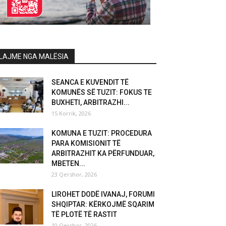
LAJME NGA MALËSIA
SEANCA E KUVENDIT TË
KOMUNËS SË TUZIT: FOKUS TE
BUXHETI, ARBITRAZHI...
15 Korrik, 2026
KOMUNA E TUZIT: PROCEDURA
PARA KOMISIONIT TË
ARBITRAZHIT KA PËRFUNDUAR,
MBETEN...
23 Qershor, 2026
LIROHET DODË IVANAJ, FORUMI
SHQIPTAR: KËRKOJMË SQARIM
TË PLOTË TË RASTIT
10 Qershor, 2026