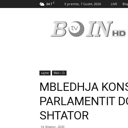
C
34.7
E premte, 7 Gusht, 2026
LIVE
Blo
Tv
Boin
Lajme
Mali i Zi
MBLEDHJA KONS
PARLAMENTIT D
SHTATOR
16 Shtator, 2020