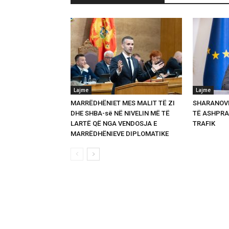
Lajme
Lajme
MARRËDHËNIET MES MALIT TË ZI
SHARANOVI
DHE SHBA-së NË NIVELIN MË TË
TË ASHPRA
LARTË QË NGA VENDOSJA E
TRAFIK
MARRËDHËNIEVE DIPLOMATIKE