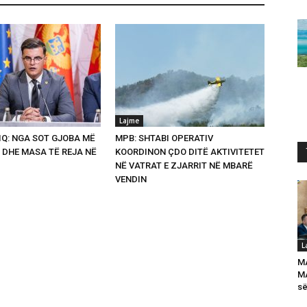
Lajme
Q: NGA SOT GJOBA MË
MPB: SHTABI OPERATIV
 DHE MASA TË REJA NË
KOORDINON ÇDO DITË AKTIVITETET
NË VATRAT E ZJARRIT NË MBARË
VENDIN
L
M
MA
së