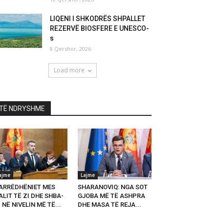
LIQENI I SHKODRËS SHPALLET
REZERVË BIOSFERE E UNESCO-
s
8 Qershor, 2026
Load more
TË NDRYSHME
ajme
Lajme
ARRËDHËNIET MES
SHARANOVIQ: NGA SOT
LIT TË ZI DHE SHBA-
GJOBA MË TË ASHPRA
 NË NIVELIN MË TË...
DHE MASA TË REJA...