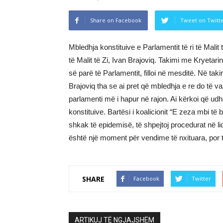
Share on Facebook
Tweet on Twitt
Mbledhja konstituive e Parlamentit të ri të Malit
të Malit të Zi, Ivan Brajoviq. Takimi me Kryetari
së parë të Parlamentit, filloi në mesditë. Në tak
Brajoviq tha se ai pret që mbledhja e re do të v
parlamenti më i hapur në rajon. Ai kërkoi që ud
konstituive. Bartësi i koalicionit “E zeza mbi të
shkak të epidemisë, të shpejtoj procedurat në l
është një moment për vendime të nxituara, por
SHARE
Facebook
Twitter
ARTIKUJ TË NGJAJSHËM