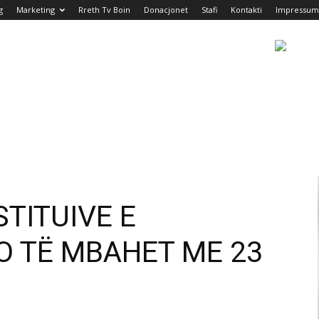
g
Marketing
Rreth Tv Boin
Donacjonet
Stafi
Kontakti
Impressum
TITUIVE E
O TË MBAHET ME 23