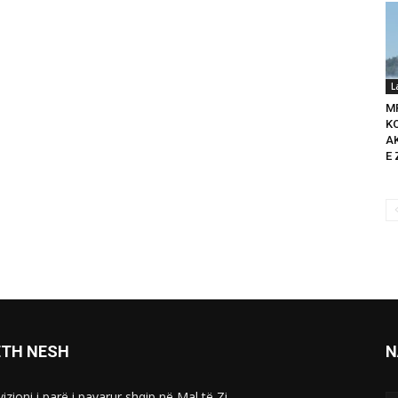
L
M
K
A
E 
ETH NESH
N
izioni i parë i pavarur shqip në Mal të Zi