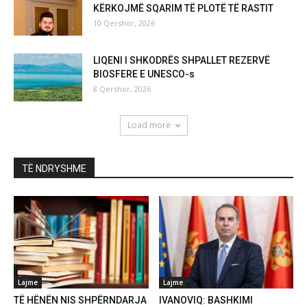
KËRKOJMË SQARIM TË PLOTË TË RASTIT
10 Qershor, 2026
LIQENI I SHKODRËS SHPALLET REZERVË
BIOSFERE E UNESCO-s
8 Qershor, 2026
Load more
TË NDRYSHME
Lajme
Lajme
TË HËNËN NIS SHPËRNDARJA
IVANOVIQ: BASHKIMI