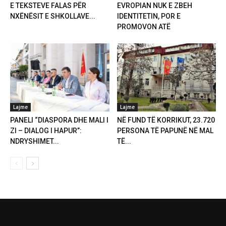
E TEKSTEVE FALAS PËR
EVROPIAN NUK E ZBEH
NXËNËSIT E SHKOLLAVE...
IDENTITETIN, POR E
PROMOVON ATË
Lajme
Lajme
PANELI “DIASPORA DHE MALI I
NË FUND TË KORRIKUT, 23.720
ZI – DIALOG I HAPUR”:
PERSONA TË PAPUNË NË MAL
NDRYSHIMET...
TË...