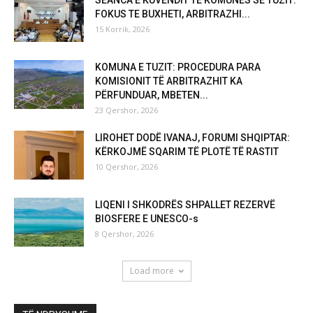
SEANCA E KUVENDIT TË KOMUNËS SË TUZIT:
FOKUS TE BUXHETI, ARBITRAZHI...
15 Korrik, 2026
KOMUNA E TUZIT: PROCEDURA PARA
KOMISIONIT TË ARBITRAZHIT KA
PËRFUNDUAR, MBETEN...
23 Qershor, 2026
LIROHET DODË IVANAJ, FORUMI SHQIPTAR:
KËRKOJMË SQARIM TË PLOTË TË RASTIT
10 Qershor, 2026
LIQENI I SHKODRËS SHPALLET REZERVË
BIOSFERE E UNESCO-s
8 Qershor, 2026
Load more