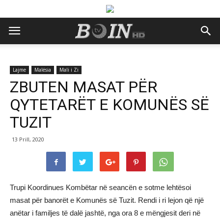
Lajme
Malësia
Mali i Zi
ZBUTEN MASAT PËR
QYTETARËT E KOMUNËS SË
TUZIT
13 Prill, 2020
Trupi Koordinues Kombëtar në seancën e sotme lehtësoi
masat për banorët e Komunës së Tuzit. Rendi i ri lejon që një
anëtar i familjes të dalë jashtë, nga ora 8 e mëngjesit deri në