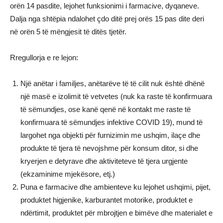
orën 14 pasdite, lejohet funksionimi i farmacive, dyqaneve.
Dalja nga shtëpia ndalohet çdo ditë prej orës 15 pas dite deri
në orën 5 të mëngjesit të ditës tjetër.
Rregullorja e re lejon:
Një anëtar i familjes, anëtarëve të të cilit nuk është dhënë
një masë e izolimit të vetvetes (nuk ka raste të konfirmuara
të sëmundjes, ose kanë qenë në kontakt me raste të
konfirmuara të sëmundjes infektive COVID 19), mund të
largohet nga objekti për furnizimin me ushqim, ilaçe dhe
produkte të tjera të nevojshme për konsum ditor, si dhe
kryerjen e detyrave dhe aktiviteteve të tjera urgjente
(ekzaminime mjekësore, etj.)
Puna e farmacive dhe ambienteve ku lejohet ushqimi, pijet,
produktet higjenike, karburantet motorike, produktet e
ndërtimit, produktet për mbrojtjen e bimëve dhe materialet e