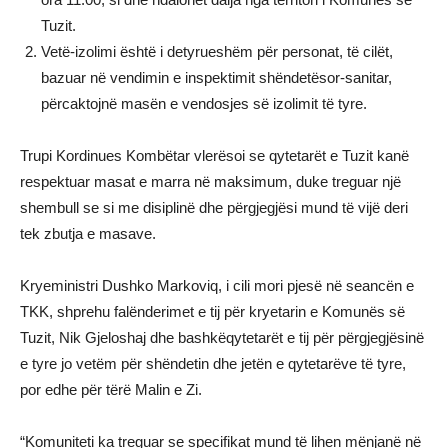
Tuzit.
Vetë-izolimi është i detyrueshëm për personat, të cilët,
bazuar në vendimin e inspektimit shëndetësor-sanitar,
përcaktojnë masën e vendosjes së izolimit të tyre.
Trupi Kordinues Kombëtar vlerësoi se qytetarët e Tuzit kanë
respektuar masat e marra në maksimum, duke treguar një
shembull se si me disiplinë dhe përgjegjësi mund të vijë deri
tek zbutja e masave.
Kryeministri Dushko Markoviq, i cili mori pjesë në seancën e
TKK, shprehu falënderimet e tij për kryetarin e Komunës së
Tuzit, Nik Gjeloshaj dhe bashkëqytetarët e tij për përgjegjësinë
e tyre jo vetëm për shëndetin dhe jetën e qytetarëve të tyre,
por edhe për tërë Malin e Zi.
“Komuniteti ka treguar se specifikat mund të lihen mënjanë në