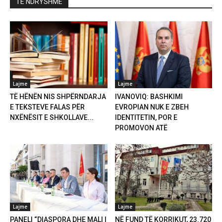
TË NDRYSHME
Lajme
Lajme
TË HËNËN NIS SHPËRNDARJA
IVANOVIQ: BASHKIMI
E TEKSTEVE FALAS PËR
EVROPIAN NUK E ZBEH
NXËNËSIT E SHKOLLAVE...
IDENTITETIN, POR E
PROMOVON ATË
Lajme
Lajme
PANELI “DIASPORA DHE MALI I
NË FUND TË KORRIKUT, 23.720