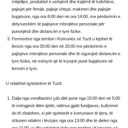
mbjelljes, produktet e ushqimit dhe trajtimit të kafshëve,
pajisjet për fëmijë, pajisje shtypi, makineri dhe pajisjet
bujqësore, nga ora 8:00 deri në ora 14:00, me përdorimin e
detyrueshëm të pajisjeve mbrojtëse personale për
punonjësit dhe distancën e tyre fizike.
Fermerëve nga territori i Komunës së Tuzit u lejohet të
lëvizin nga ora 05:00 deri në 20:00 me përdorimin e
pajisjeve mbrojtëse personale dhe të sigurojnë distancën e
tyre fizike, në mënyrë që të kryejnë punë bujqësore në
fermën e tyre.
U ndalohet qytetarëve të Tuzit:
Dalja nga vendbanimi çdo ditë pune nga 15:00 deri në 5:00
të mëngjesit ditën tjetër, ndërsa gjatë fundjaves, kufizimet
do të zbatohen, si për qytetarët e komunave të tjera, të
shtunen ndalimi i lëvizjes nga ora 13:00 dhe të dielen nga
ora 11:00, si dhe ndalohet dalja nga territori i Komunës së