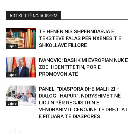
ARTIKUJ TË NGJAJSHËM
TË HËNËN NIS SHPËRNDARJA E
TEKSTEVE FALAS PËR NXËNËSIT E
SHKOLLAVE FILLORE
Lajme
IVANOVIQ: BASHKIMI EVROPIAN NUK E
ZBEH IDENTITETIN, POR E
PROMOVON ATË
Lajme
PANELI “DIASPORA DHE MALI I ZI –
DIALOG I HAPUR”: NDRYSHIMET NË
LIGJIN PËR REGJISTRIN E
Lajme
VENDBANIMIT CENOJNË TË DREJTAT
E FITUARA TË DIASPORËS