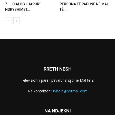
ZI – DIALOG I HAPUR”:
PERSONA TË PAPUNË NË MAL
NDRYSHIMET...
TË...
RRETH NESH
Televizioni i parë i pavarur shqip në Mal të Zi
Na kontaktoni:
tvboin@hotmail.com
NA NDJEKNI