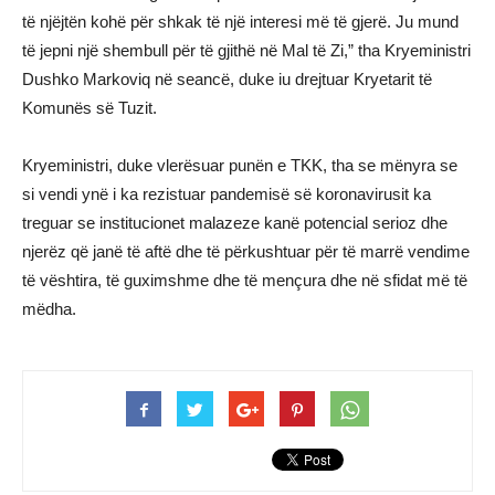
të njëjtën kohë për shkak të një interesi më të gjerë. Ju mund
të jepni një shembull për të gjithë në Mal të Zi,” tha Kryeministri
Dushko Markoviq në seancë, duke iu drejtuar Kryetarit të
Komunës së Tuzit.
Kryeministri, duke vlerësuar punën e TKK, tha se mënyra se
si vendi ynë i ka rezistuar pandemisë së koronavirusit ka
treguar se institucionet malazeze kanë potencial serioz dhe
njerëz që janë të aftë dhe të përkushtuar për të marrë vendime
të vështira, të guximshme dhe të mençura dhe në sfidat më të
mëdha.