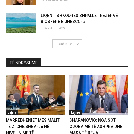
LIQENI I SHKODRËS SHPALLET REZERVË
BIOSFERE E UNESCO-s
8 Qershor, 2026
Load more
TË NDRYSHME
Lajme
Lajme
MARRËDHËNIET MES MALIT
SHARANOVIQ: NGA SOT
TË ZI DHE SHBA-së NË
GJOBA MË TË ASHPRA DHE
NIVELIN MË TË...
MASA TË REJA...