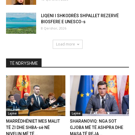
LIQENI I SHKODRËS SHPALLET REZERVË
BIOSFERE E UNESCO-s
8 Qershor, 2026
Load more
TË NDRYSHME
Lajme
Lajme
MARRËDHËNIET MES MALIT
SHARANOVIQ: NGA SOT
TË ZI DHE SHBA-së NË
GJOBA MË TË ASHPRA DHE
NIVELIN MË TË...
MASA TË REJA...