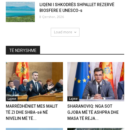
LIQENI I SHKODRËS SHPALLET REZERVË
BIOSFERE E UNESCO-s
8 Qershor, 2026
Load more
TË NDRYSHME
Lajme
Lajme
MARRËDHËNIET MES MALIT
SHARANOVIQ: NGA SOT
TË ZI DHE SHBA-së NË
GJOBA MË TË ASHPRA DHE
NIVELIN MË TË...
MASA TË REJA...