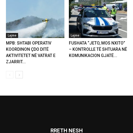
Lajme
Lajme
MPB: SHTABI OPERATIV
FUSHATA “JETO, MOS NXITO”
KOORDINON ÇDO DITË
– KONTROLLE TË SHTUARA NË
AKTIVITETET NË VATRAT E
KOMUNIKACION GJATË...
ZJARRIT...
RRETH NESH