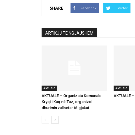
SHARE
Facebook
Twitter
ARTIKUJ TË NGJAJSHËM
Aktuale
Aktuale
AKTUALE – Organizata Komunale
AKTUALE – K
Kryqi i Kuq në Tuz, organizoi
dhurimin vullnetar të gjakut