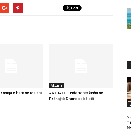
Aktuale
ositja e barit në Malësi
AKTUALE – Ndërtohet kisha në
Prëkaj të Drumes së Hotit
L
T
S
T
N