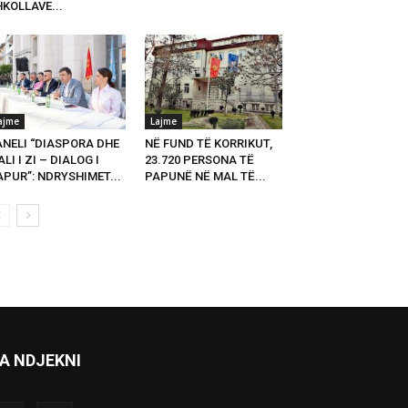
KOLLAVE...
ajme
Lajme
ANELI “DIASPORA DHE
NË FUND TË KORRIKUT,
LI I ZI – DIALOG I
23.720 PERSONA TË
PUR”: NDRYSHIMET...
PAPUNË NË MAL TË...
A NDJEKNI