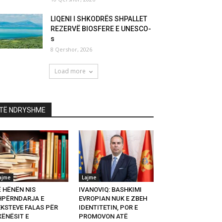
LIQENI I SHKODRËS SHPALLET
REZERVË BIOSFERE E UNESCO-
s
8 Qershor, 2026
Load more
TË NDRYSHME
ajme
Lajme
Ë HËNËN NIS
IVANOVIQ: BASHKIMI
HPËRNDARJA E
EVROPIAN NUK E ZBEH
EKSTEVE FALAS PËR
IDENTITETIN, POR E
XËNËSIT E
PROMOVON ATË