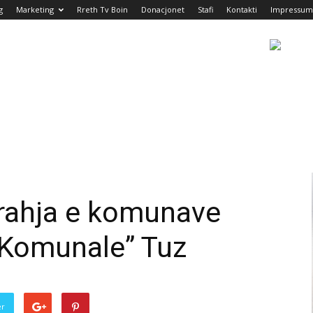
g
Marketing
Rreth Tv Boin
Donacjonet
Stafi
Kontakti
Impressum
rahja e komunave
 “Komunale” Tuz
er