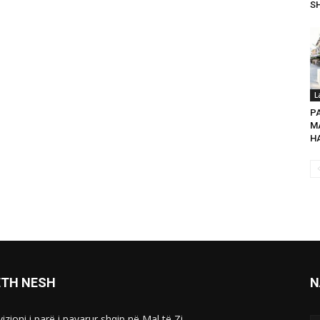
SH
L
P
MA
HA
ETH NESH
N
izioni i parë i pavarur shqip në Mal të Zi