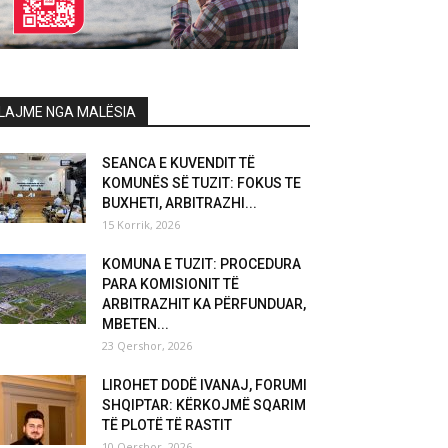
LAJME NGA MALËSIA
SEANCA E KUVENDIT TË
KOMUNËS SË TUZIT: FOKUS TE
BUXHETI, ARBITRAZHI...
15 Korrik, 2026
KOMUNA E TUZIT: PROCEDURA
PARA KOMISIONIT TË
ARBITRAZHIT KA PËRFUNDUAR,
MBETEN...
23 Qershor, 2026
LIROHET DODË IVANAJ, FORUMI
SHQIPTAR: KËRKOJMË SQARIM
TË PLOTË TË RASTIT
10 Qershor, 2026