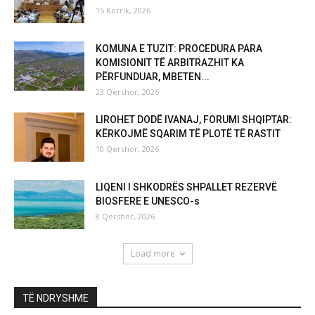
15 Korrik, 2026
KOMUNA E TUZIT: PROCEDURA PARA
KOMISIONIT TË ARBITRAZHIT KA
PËRFUNDUAR, MBETEN...
23 Qershor, 2026
LIROHET DODË IVANAJ, FORUMI SHQIPTAR:
KËRKOJMË SQARIM TË PLOTË TË RASTIT
10 Qershor, 2026
LIQENI I SHKODRËS SHPALLET REZERVË
BIOSFERE E UNESCO-s
8 Qershor, 2026
Load more
TË NDRYSHME