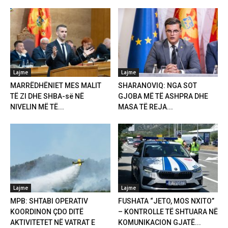
Lajme
Lajme
MARRËDHËNIET MES MALIT
SHARANOVIQ: NGA SOT
TË ZI DHE SHBA-së NË
GJOBA MË TË ASHPRA DHE
NIVELIN MË TË...
MASA TË REJA...
Lajme
Lajme
MPB: SHTABI OPERATIV
FUSHATA “JETO, MOS NXITO”
KOORDINON ÇDO DITË
– KONTROLLE TË SHTUARA NË
AKTIVITETET NË VATRAT E
KOMUNIKACION GJATË...