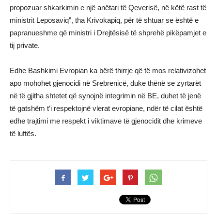
propozuar shkarkimin e një anëtari të Qeverisë, në këtë rast të
ministrit Leposaviq”, tha Krivokapiq, për të shtuar se është e
papranueshme që ministri i Drejtësisë të shprehë pikëpamjet e
tij private.
Edhe Bashkimi Evropian ka bërë thirrje që të mos relativizohet
apo mohohet gjenocidi në Srebrenicë, duke thënë se zyrtarët
në të gjitha shtetet që synojnë integrimin në BE, duhet të jenë
të gatshëm t’i respektojnë vlerat evropiane, ndër të cilat është
edhe trajtimi me respekt i viktimave të gjenocidit dhe krimeve
të luftës.