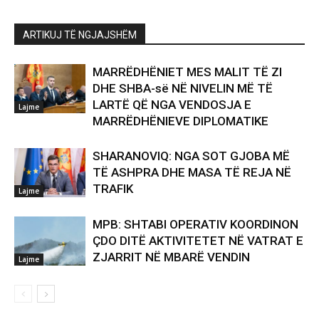
ARTIKUJ TË NGJAJSHËM
MARRËDHËNIET MES MALIT TË ZI
DHE SHBA-së NË NIVELIN MË TË
LARTË QË NGA VENDOSJA E
Lajme
MARRËDHËNIEVE DIPLOMATIKE
SHARANOVIQ: NGA SOT GJOBA MË
TË ASHPRA DHE MASA TË REJA NË
TRAFIK
Lajme
MPB: SHTABI OPERATIV KOORDINON
ÇDO DITË AKTIVITETET NË VATRAT E
ZJARRIT NË MBARË VENDIN
Lajme