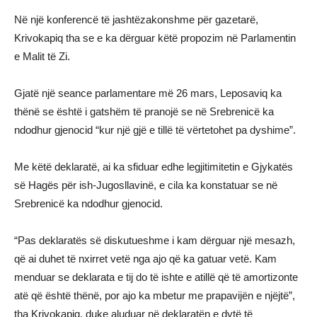
Në një konferencë të jashtëzakonshme për gazetarë,
Krivokapiq tha se e ka dërguar këtë propozim në Parlamentin
e Malit të Zi.
Gjatë një seance parlamentare më 26 mars, Leposaviq ka
thënë se është i gatshëm të pranojë se në Srebrenicë ka
ndodhur gjenocid “kur një gjë e tillë të vërtetohet pa dyshime”.
Me këtë deklaratë, ai ka sfiduar edhe legjitimitetin e Gjykatës
së Hagës për ish-Jugosllavinë, e cila ka konstatuar se në
Srebrenicë ka ndodhur gjenocid.
“Pas deklaratës së diskutueshme i kam dërguar një mesazh,
që ai duhet të nxirret vetë nga ajo që ka gatuar vetë. Kam
menduar se deklarata e tij do të ishte e atillë që të amortizonte
atë që është thënë, por ajo ka mbetur me prapavijën e njëjtë”,
tha Krivokapiq, duke aluduar në deklaratën e dytë të