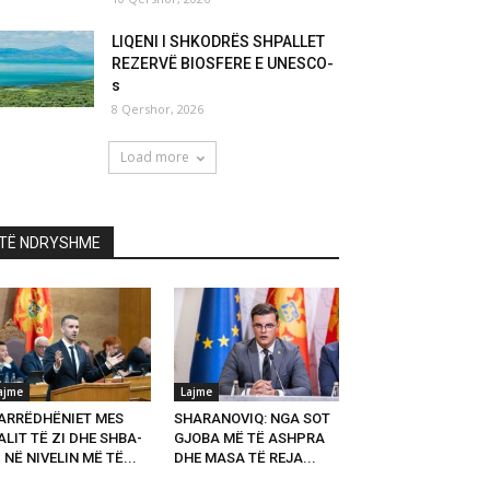
LIQENI I SHKODRËS SHPALLET
REZERVË BIOSFERE E UNESCO-
s
8 Qershor, 2026
Load more
TË NDRYSHME
ajme
Lajme
ARRËDHËNIET MES
SHARANOVIQ: NGA SOT
LIT TË ZI DHE SHBA-
GJOBA MË TË ASHPRA
 NË NIVELIN MË TË...
DHE MASA TË REJA...