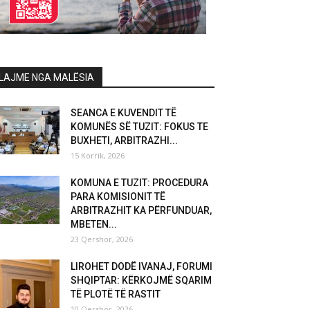
LAJME NGA MALËSIA
SEANCA E KUVENDIT TË
KOMUNËS SË TUZIT: FOKUS TE
BUXHETI, ARBITRAZHI...
15 Korrik, 2026
KOMUNA E TUZIT: PROCEDURA
PARA KOMISIONIT TË
ARBITRAZHIT KA PËRFUNDUAR,
MBETEN...
23 Qershor, 2026
LIROHET DODË IVANAJ, FORUMI
SHQIPTAR: KËRKOJMË SQARIM
TË PLOTË TË RASTIT
10 Qershor, 2026