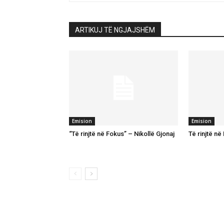
ARTIKUJ TË NGJAJSHËM
Emision
Emision
“Të rinjtë në Fokus” – Nikollë Gjonaj
Të rinjtë në