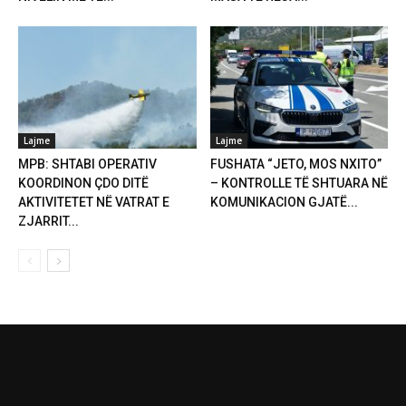
Lajme
Lajme
MPB: SHTABI OPERATIV
FUSHATA “JETO, MOS NXITO”
KOORDINON ÇDO DITË
– KONTROLLE TË SHTUARA NË
AKTIVITETET NË VATRAT E
KOMUNIKACION GJATË...
ZJARRIT...