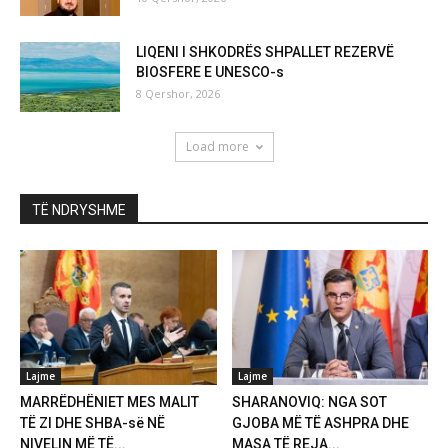
LIQENI I SHKODRËS SHPALLET REZERVË
BIOSFERE E UNESCO-s
8 Qershor, 2026
Load more
TË NDRYSHME
Lajme
Lajme
MARRËDHËNIET MES MALIT
SHARANOVIQ: NGA SOT
TË ZI DHE SHBA-së NË
GJOBA MË TË ASHPRA DHE
NIVELIN MË TË...
MASA TË REJA...