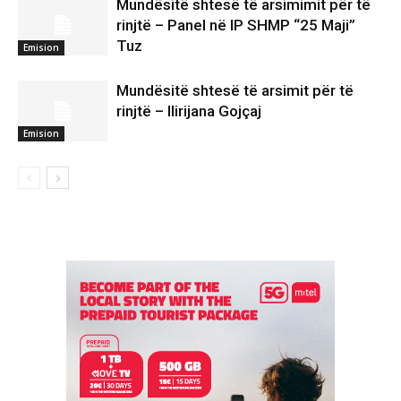
Mundësitë shtesë të arsimimit për të
rinjtë – Panel në IP SHMP “25 Maji”
Tuz
Emision
Mundësitë shtesë të arsimit për të
rinjtë – Ilirijana Gojçaj
Emision