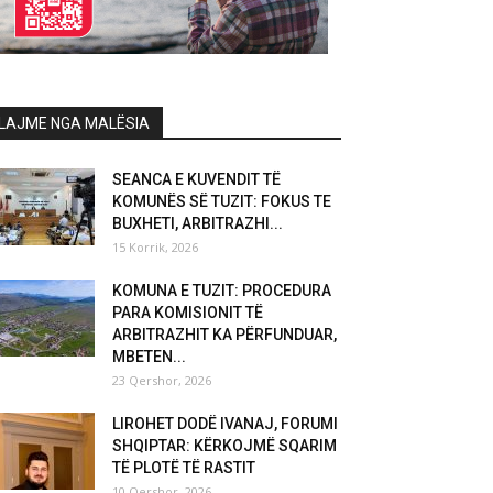
LAJME NGA MALËSIA
SEANCA E KUVENDIT TË
KOMUNËS SË TUZIT: FOKUS TE
BUXHETI, ARBITRAZHI...
15 Korrik, 2026
KOMUNA E TUZIT: PROCEDURA
PARA KOMISIONIT TË
ARBITRAZHIT KA PËRFUNDUAR,
MBETEN...
23 Qershor, 2026
LIROHET DODË IVANAJ, FORUMI
SHQIPTAR: KËRKOJMË SQARIM
TË PLOTË TË RASTIT
10 Qershor, 2026