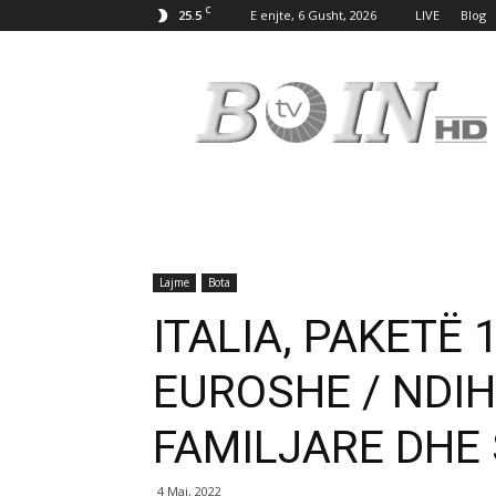
C
25.5
E enjte, 6 Gusht, 2026
LIVE
Blog
Tv
Boin
Lajme
Bota
ITALIA, PAKETË 
EUROSHE / NDI
FAMILJARE DHE
4 Maj, 2022