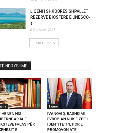
LIQENI I SHKODRËS SHPALLET
REZERVË BIOSFERE E UNESCO-
s
8 Qershor, 2026
Load more
TË NDRYSHME
ajme
Lajme
Ë HËNËN NIS
IVANOVIQ: BASHKIMI
HPËRNDARJA E
EVROPIAN NUK E ZBEH
EKSTEVE FALAS PËR
IDENTITETIN, POR E
XËNËSIT E
PROMOVON ATË