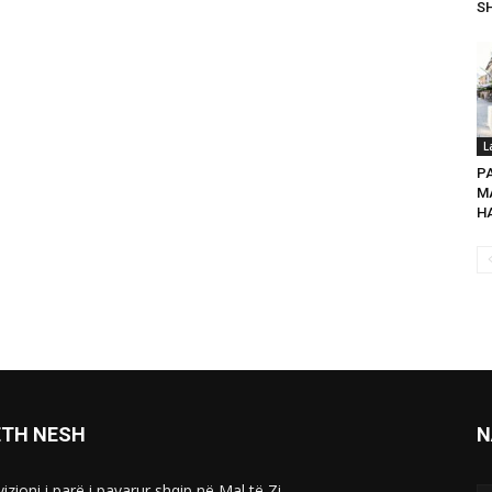
SH
L
P
MA
HA
ETH NESH
N
izioni i parë i pavarur shqip në Mal të Zi