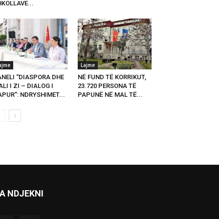
KOLLAVE...
ajme
Lajme
ANELI “DIASPORA DHE
NË FUND TË KORRIKUT,
LI I ZI – DIALOG I
23.720 PERSONA TË
PUR”: NDRYSHIMET...
PAPUNË NË MAL TË...
A NDJEKNI