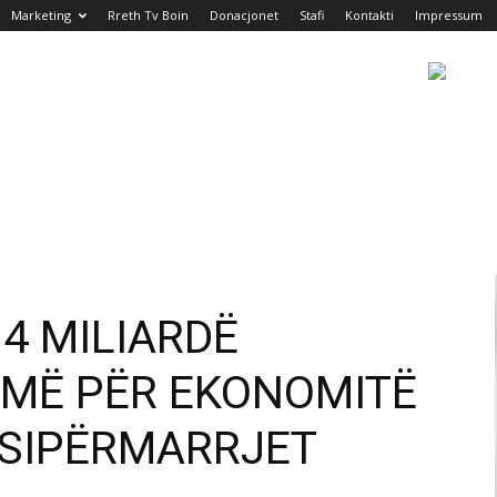
Marketing
Rreth Tv Boin
Donacjonet
Stafi
Kontakti
Impressum
14 MILIARDË
HMË PËR EKONOMITË
 SIPËRMARRJET