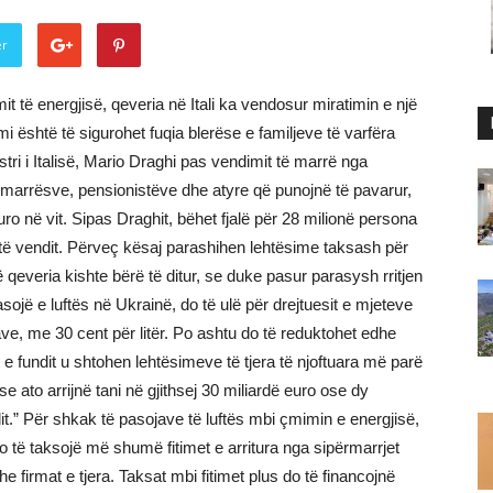
er
imit të energjisë, qeveria në Itali ka vendosur miratimin e një
 është të sigurohet fuqia blerëse e familjeve të varfëra
tri i Italisë, Mario Draghi pas vendimit të marrë nga
nëmarrësve, pensionistëve dhe atyre që punojnë të pavarur,
ro në vit. Sipas Draghit, bëhet fjalë për 28 milionë persona
ë të vendit. Përveç kësaj parashihen lehtësime taksash për
qeveria kishte bërë të ditur, se duke pasur parasysh rritjen
ojë e luftës në Ukrainë, do të ulë për drejtuesit e mjeteve
ve, me 30 cent për litër. Po ashtu do të reduktohet edhe
e fundit u shtohen lehtësimeve të tjera të njoftuara më parë
se ato arrijnë tani në gjithsej 30 miliardë euro ose dy
t.” Për shkak të pasojave të luftës mbi çmimin e energjisë,
o të taksojë më shumë fitimet e arritura nga sipërmarrjet
e firmat e tjera. Taksat mbi fitimet plus do të financojnë