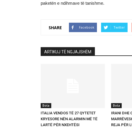
paketën e ndihmave të tanishme.
SHARE
Facebook
Twitter
ARTIKUJ TË NGJAJSHËM
Bota
Bota
ITALIA VENDOS TË 27 QYTETET
IRANI DHE 
KRYESORE NËN ALARMIN MË TË
MARRËVESH
LARTË PËR NXEHTËSI
REJA PËR 