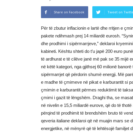
Share on Facebook
Tweet on Twitt
Për të zbutur inflacionin e lartë dhe rritjen e çm
pakete ndihmash prej 14 miliardë eurosh. “Synimi
dhe prodhimi i sipërmarrjeve,” deklaroi kryeminis
kabineti. Kështu shteti do t’u japë 200 euro pu
të ardhurat e të cilëve janë më pak se 35 mijë eu
në këtë kategori, nga gjithsej 60 milionë banor
sipërmarrjet që përdorin shumë energji. Më parë 
e madhe të çmimeve në pikat e karburantit si pas
çmimin e karburantit përmes reduktimit të taksa
çmimi i gazit të lëngshëm. Draghi tha, se masat 
në nivelin e 15,5 miliardë eurove, që do të thotë 
përqind të prodhimit të brendshëm bruto të vendi
qeveria italiane deklaroi që në muajin mars se d
energjetike, në mënyrë që të lehtësojë familjet dh