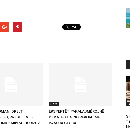
Bota
L
T
OMANI DREJT
EKSPERTËT PARALAJMËROJNË
S
JES, RREGULLA TË
PËR NJË EL NIÑO REKORD ME
T
LUNDRIMIN NË HORMUZ
PASOJA GLOBALE
N