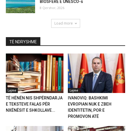
BIOSFERE E UNESCO-s
8 Qershor, 2026
Load more
TË NDRYSHME
Lajme
Lajme
TË HËNËN NIS SHPËRNDARJA
IVANOVIQ: BASHKIMI
E TEKSTEVE FALAS PËR
EVROPIAN NUK E ZBEH
NXËNËSIT E SHKOLLAVE...
IDENTITETIN, POR E
PROMOVON ATË