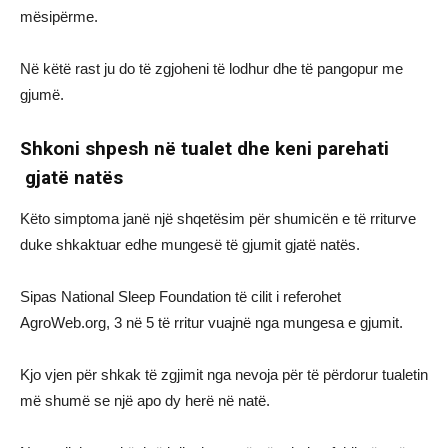
mësipërme.
Në këtë rast ju do të zgjoheni të lodhur dhe të pangopur me
gjumë.
Shkoni shpesh në tualet dhe keni parehati
gjatë natës
Këto simptoma janë një shqetësim për shumicën e të rriturve
duke shkaktuar edhe mungesë të gjumit gjatë natës.
Sipas National Sleep Foundation të cilit i referohet
AgroWeb.org, 3 në 5 të rritur vuajnë nga mungesa e gjumit.
Kjo vjen për shkak të zgjimit nga nevoja për të përdorur tualetin
më shumë se një apo dy herë në natë.