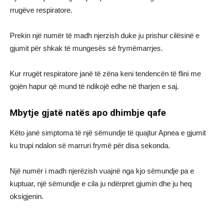
rrugëve respiratore.
Prekin një numër të madh njerzish duke ju prishur cilësinë e
gjumit për shkak të mungesës së frymëmarrjes.
Kur rrugët respiratore janë të zëna keni tendencën të flini me
gojën hapur që mund të ndikojë edhe në tharjen e saj.
Mbytje gjatë natës apo dhimbje qafe
Këto janë simptoma të një sëmundje të quajtur Apnea e gjumit
ku trupi ndalon së marruri frymë për disa sekonda.
Një numër i madh njerëzish vuajnë nga kjo sëmundje pa e
kuptuar, një sëmundje e cila ju ndërpret gjumin dhe ju heq
oksigjenin.