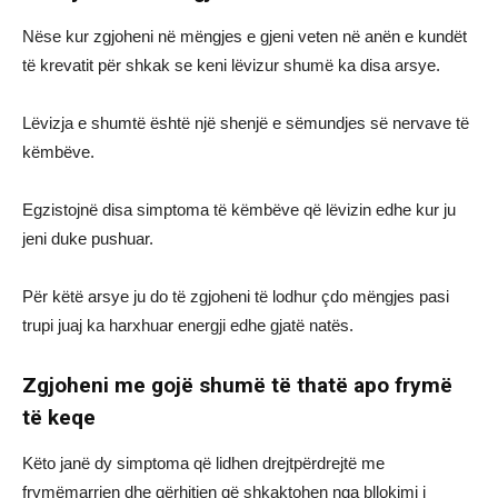
Nëse kur zgjoheni në mëngjes e gjeni veten në anën e kundët
të krevatit për shkak se keni lëvizur shumë ka disa arsye.
Lëvizja e shumtë është një shenjë e sëmundjes së nervave të
këmbëve.
Egzistojnë disa simptoma të këmbëve që lëvizin edhe kur ju
jeni duke pushuar.
Për këtë arsye ju do të zgjoheni të lodhur çdo mëngjes pasi
trupi juaj ka harxhuar energji edhe gjatë natës.
Zgjoheni me gojë shumë të thatë apo frymë
të keqe
Këto janë dy simptoma që lidhen drejtpërdrejtë me
frymëmarrjen dhe gërhitjen që shkaktohen nga bllokimi i