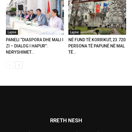
Lajme
Lajme
PANELI “DIASPORA DHE MALI I
NË FUND TË KORRIKUT, 23.720
ZI – DIALOG I HAPUR”:
PERSONA TË PAPUNË NË MAL
NDRYSHIMET...
TË...
RRETH NESH