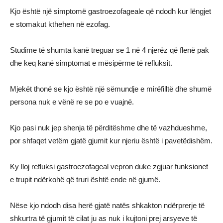
Kjo është një simptomë gastroezofageale që ndodh kur lëngjet
e stomakut kthehen në ezofag.
Studime të shumta kanë treguar se 1 në 4 njerëz që flenë pak
dhe keq kanë simptomat e mësipërme të refluksit.
Mjekët thonë se kjo është një sëmundje e mirëfilltë dhe shumë
persona nuk e vënë re se po e vuajnë.
Kjo pasi nuk jep shenja të përditëshme dhe të vazhdueshme,
por shfaqet vetëm gjatë gjumit kur njeriu është i pavetëdishëm.
Ky lloj refluksi gastroezofageal vepron duke zgjuar funksionet
e trupit ndërkohë që truri është ende në gjumë.
Nëse kjo ndodh disa herë gjatë natës shkakton ndërprerje të
shkurtra të gjumit të cilat ju as nuk i kujtoni prej arsyeve të