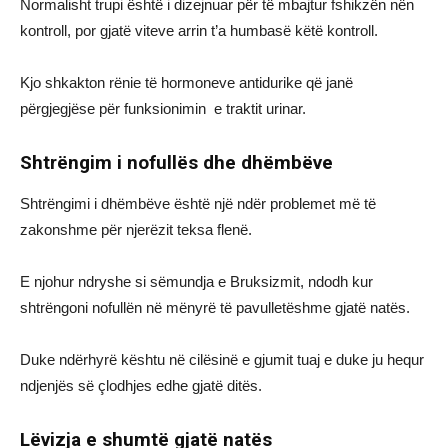
Normalisht trupi është i dizejnuar për të mbajtur fshikzën nën
kontroll, por gjatë viteve arrin t’a humbasë këtë kontroll.
Kjo shkakton rënie të hormoneve antidurike që janë
përgjegjëse për funksionimin e traktit urinar.
Shtrëngim i nofullës dhe dhëmbëve
Shtrëngimi i dhëmbëve është një ndër problemet më të
zakonshme për njerëzit teksa flenë.
E njohur ndryshe si sëmundja e Bruksizmit, ndodh kur
shtrëngoni nofullën në mënyrë të pavulletëshme gjatë natës.
Duke ndërhyrë kështu në cilësinë e gjumit tuaj e duke ju hequr
ndjenjës së çlodhjes edhe gjatë ditës.
Lëvizja e shumtë gjatë natës