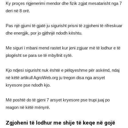
Ky proçes rigjenerimi mendor dhe fizik zgjat mesatarisht nga 7
deri në 8 orë.
Pas një gjumi të gjatë ju sigurisht prisni të zgjoheni të rifreskuar
dhe energjik, por jo gjithnjë ndodh kështu.
Me siguri i mbani mend rastet kur jeni zgjuar më të lodhur e të
plogësht se para se të mbyllnit sytë.
Kjo ndjesi sigurisht nuk është e pëlqyeshme për askënd, ndaj
në këtë artikull AgroWeb.org ju tregon disa nga arsyet
kryesore pse ndodh kjo.
Më poshtë do të gjeni 7 arsyet kryesore pse trupi juaj po
reagon në këtë mënyrë.
Zgjoheni të lodhur me shije të keqe në gojë