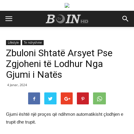
Lifestyle
Te ndryshme
Zbuloni Shtatë Arsyet Pse
Zgjoheni të Lodhur Nga
Gjumi i Natës
4 Janar, 2024
Gjumi është një proçes që ndihmon automatikisht çlodhjen e
trupit dhe trupit.