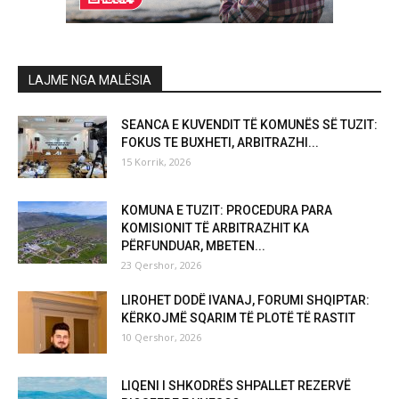
LAJME NGA MALËSIA
SEANCA E KUVENDIT TË KOMUNËS SË TUZIT:
FOKUS TE BUXHETI, ARBITRAZHI...
15 Korrik, 2026
KOMUNA E TUZIT: PROCEDURA PARA
KOMISIONIT TË ARBITRAZHIT KA
PËRFUNDUAR, MBETEN...
23 Qershor, 2026
LIROHET DODË IVANAJ, FORUMI SHQIPTAR:
KËRKOJMË SQARIM TË PLOTË TË RASTIT
10 Qershor, 2026
LIQENI I SHKODRËS SHPALLET REZERVË