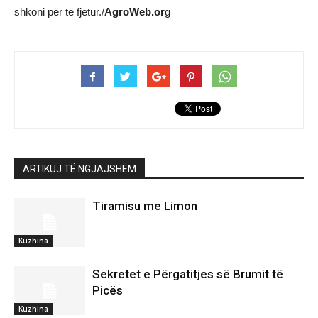
shkoni për të fjetur./
AgroWeb.or
g
ARTIKUJ TË NGJAJSHËM
Tiramisu me Limon
Kuzhina
Sekretet e Përgatitjes së Brumit të
Picës
Kuzhina