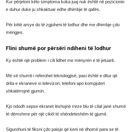
Kur përjetoni këto simptoma koka juaj nuk është në pozicionin
e duhur duke ju shkaktuar edhe dhimbje të qafës.
Për këtë arsye do të zgjoheni të lodhur dhe me dhimbje çdo
mëngjes.
Flini shumë por përsëri ndiheni të lodhur
Ky është një problem i cili lidhet me mënyrën e të jetuarit.
Më së shumti i referohet teknologjisë, pasi është e ditur që
drita e ekraneve si televizori, telefoni apo kompjuteri
shkatërrojnë gjumin.
Kjo ndodh sepse ekranet lëshojnë rreze blu të cilat janë shumë
të dëmshme për një cikël të shëndeteshëm të gjumit.
Sigurohuni të fiksni çdo paisje që keni në dhomë para se të