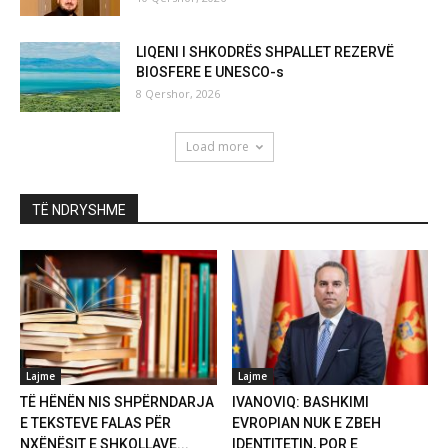
LIQENI I SHKODRËS SHPALLET REZERVË
BIOSFERE E UNESCO-s
8 Qershor, 2026
Load more
TË NDRYSHME
Lajme
Lajme
TË HËNËN NIS SHPËRNDARJA
IVANOVIQ: BASHKIMI
E TEKSTEVE FALAS PËR
EVROPIAN NUK E ZBEH
NXËNËSIT E SHKOLLAVE...
IDENTITETIN, POR E