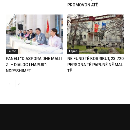
PROMOVON ATË
Lajme
Lajme
PANELI “DIASPORA DHE MALI I
NË FUND TË KORRIKUT, 23.720
ZI – DIALOG I HAPUR”:
PERSONA TË PAPUNË NË MAL
NDRYSHIMET...
TË...