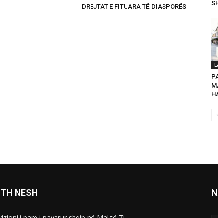
SH
DREJTAT E FITUARA TË DIASPORËS
L
P
MA
HA
ETH NESH
N
izioni i parë i pavarur shqip në Mal të Zi