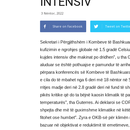
INTENSIV”
3 Nëntor, 2022
Share on Facebook
Tweet on Twitt
Sekretari i Përgjithshëm i Kombeve të Bashkuar
kufizimin e ngrohjes globale në 1.5 gradë Celsi
kujdes intensiv dhe makinat po dridhen”, u th
aluduar se është pothuajse e pamundur të arrih
përpara konferencës së Kombeve të Bashkuara p
e cila do të mbahet nga 6 deri më 18 nëntor në S
rritjes madje deri në 2.8 gradë deri në fund të she
pikës kritike që do ta bëjnë kaosin klimatik të p
temperaturës”, tha Guterres. Ai deklaroi se C
shpejta dhe më të guximshme klimatike në këtë 
fitohet ose humbet”. Zyra e OKB-së për klimën njof
bazuar në objektivat e reduktimit të emetimeve, 