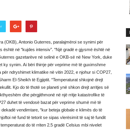
er
a (OKB), Antonio Guterres, paralajmëroi se synimi për
us është në “kujdes intensiv”. “Një gradë e gjysmë është në
a Guterres gazetarëve në selinë e OKB-së në New York, duke
et ky synim. Ai bëri thirrje për veprime më të guximshme
ër ndryshimet klimatike në vitin 2022, e njohur si COP27,
harm El-Sheikh të Egjiptit. “Temperaturat shkojnë drejt
kullit. Kjo do të thotë se planeti ynë shkon drejt arritjes së
akthyeshëm dhe përgjithmonë në një rritje katastrofike të
OP27 duhet të vendosë bazat për veprime shumë më të
dekadë vendimtare, “kur beteja globale e klimës do të
toi në fund të tetorit se sipas vlerësimit të saj të fundit
temperaturat do të rriten 2.5 gradë Celsius mbi nivelet