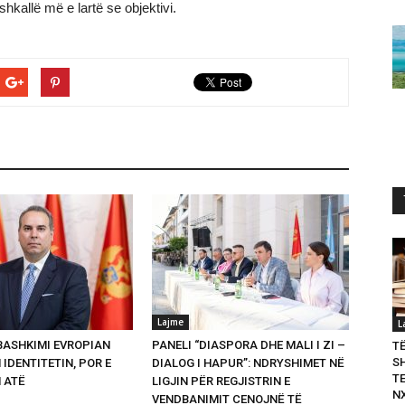
 shkallë më e lartë se objektivi.
Lajme
L
 BASHKIMI EVROPIAN
PANELI “DIASPORA DHE MALI I ZI –
T
S
 IDENTITETIN, POR E
DIALOG I HAPUR”: NDRYSHIMET NË
T
 ATË
LIGJIN PËR REGJISTRIN E
N
VENDBANIMIT CENOJNË TË