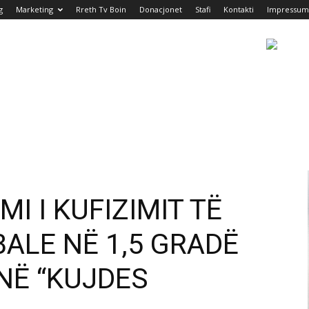
g
Marketing
Rreth Tv Boin
Donacjonet
Stafi
Kontakti
Impressum
I I KUFIZIMIT TË
ALE NË 1,5 GRADË
NË “KUJDES