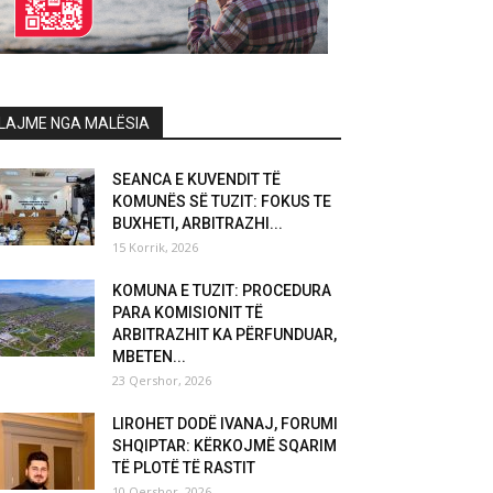
LAJME NGA MALËSIA
SEANCA E KUVENDIT TË
KOMUNËS SË TUZIT: FOKUS TE
BUXHETI, ARBITRAZHI...
15 Korrik, 2026
KOMUNA E TUZIT: PROCEDURA
PARA KOMISIONIT TË
ARBITRAZHIT KA PËRFUNDUAR,
MBETEN...
23 Qershor, 2026
LIROHET DODË IVANAJ, FORUMI
SHQIPTAR: KËRKOJMË SQARIM
TË PLOTË TË RASTIT
10 Qershor, 2026