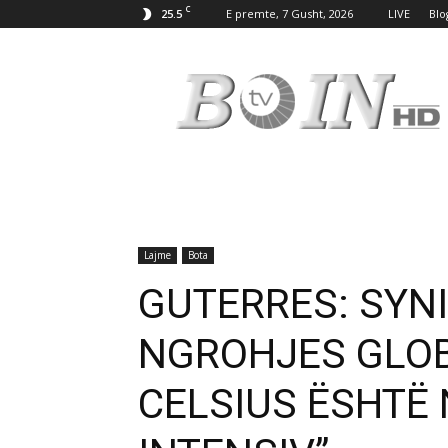
C
25.5
E premte, 7 Gusht, 2026
LIVE
Blo
Tv
Boin
Lajme
Bota
GUTERRES: SYNIM
NGROHJES GLOB
CELSIUS ËSHTË 