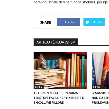
para-industriale deri në fund të shekullit, për një
SHARE
Facebook
Twitter
ARTIKUJ TË NGJAJSHËM
Lajme
Lajme
TË HËNËN NIS SHPËRNDARJA E
IVANOVIQ:
TEKSTEVE FALAS PËR NXËNËSIT E
NUK E ZBEH
SHKOLLAVE FILLORE
PROMOVON