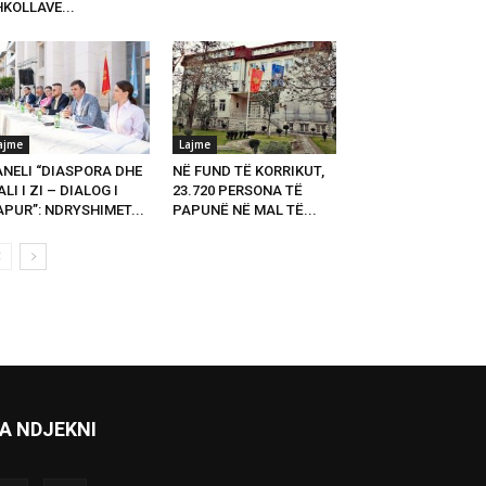
KOLLAVE...
ajme
Lajme
ANELI “DIASPORA DHE
NË FUND TË KORRIKUT,
LI I ZI – DIALOG I
23.720 PERSONA TË
PUR”: NDRYSHIMET...
PAPUNË NË MAL TË...
A NDJEKNI