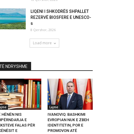
LIQENI I SHKODRËS SHPALLET
REZERVË BIOSFERE E UNESCO-
s
8 Qershor, 2026
Load more
TË NDRYSHME
ajme
Lajme
Ë HËNËN NIS
IVANOVIQ: BASHKIMI
HPËRNDARJA E
EVROPIAN NUK E ZBEH
EKSTEVE FALAS PËR
IDENTITETIN, POR E
XËNËSIT E
PROMOVON ATË